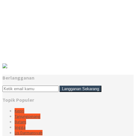
Berlangganan
Topik Populer
Kepri
Tanjungpinang
Batam
lingga
Lis Darmansyah