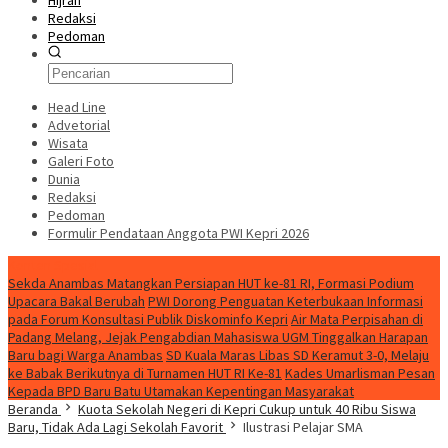
Hijrah
Redaksi
Pedoman
Head Line
Advetorial
Wisata
Galeri Foto
Dunia
Redaksi
Pedoman
Formulir Pendataan Anggota PWI Kepri 2026
Konten Spesial
Sekda Anambas Matangkan Persiapan HUT ke-81 RI, Formasi Podium
Upacara Bakal Berubah
PWI Dorong Penguatan Keterbukaan Informasi
pada Forum Konsultasi Publik Diskominfo Kepri
Air Mata Perpisahan di
Padang Melang, Jejak Pengabdian Mahasiswa UGM Tinggalkan Harapan
Baru bagi Warga Anambas
SD Kuala Maras Libas SD Keramut 3-0, Melaju
ke Babak Berikutnya di Turnamen HUT RI Ke-81
Kades Umarlisman Pesan
Kepada BPD Baru Batu Utamakan Kepentingan Masyarakat
Beranda
Kuota Sekolah Negeri di Kepri Cukup untuk 40 Ribu Siswa
Baru, Tidak Ada Lagi Sekolah Favorit
Ilustrasi Pelajar SMA