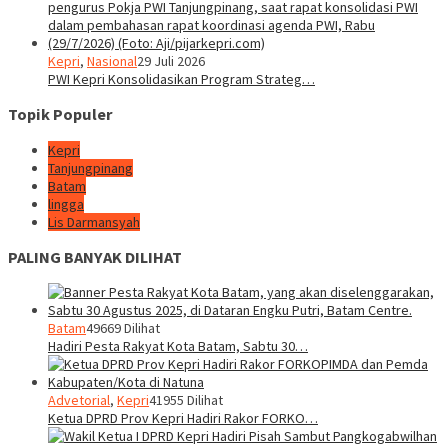
Kepri
,
Nasional
29 Juli 2026
PWI Kepri Konsolidasikan Program Strateg…
Topik Populer
Kepri
Tanjungpinang
Batam
lingga
Lis Darmansyah
PALING BANYAK DILIHAT
Batam
49669 Dilihat
Hadiri Pesta Rakyat Kota Batam, Sabtu 30…
Advetorial
,
Kepri
41955 Dilihat
Ketua DPRD Prov Kepri Hadiri Rakor FORKO…