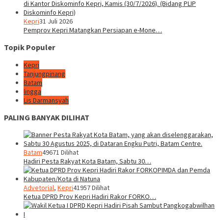
Kepri
31 Juli 2026
Pemprov Kepri Matangkan Persiapan e-Mone…
Topik Populer
Kepri
Tanjungpinang
Batam
lingga
Lis Darmansyah
PALING BANYAK DILIHAT
Batam
49671 Dilihat
Hadiri Pesta Rakyat Kota Batam, Sabtu 30…
Advetorial
,
Kepri
41957 Dilihat
Ketua DPRD Prov Kepri Hadiri Rakor FORKO…