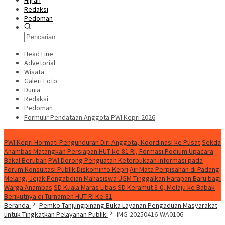
Hijrah
Redaksi
Pedoman
Head Line
Advetorial
Wisata
Galeri Foto
Dunia
Redaksi
Pedoman
Formulir Pendataan Anggota PWI Kepri 2026
Konten Spesial
PWI Kepri Hormati Pengunduran Diri Anggota, Koordinasi ke Pusat
Sekda
Anambas Matangkan Persiapan HUT ke-81 RI, Formasi Podium Upacara
Bakal Berubah
PWI Dorong Penguatan Keterbukaan Informasi pada
Forum Konsultasi Publik Diskominfo Kepri
Air Mata Perpisahan di Padang
Melang, Jejak Pengabdian Mahasiswa UGM Tinggalkan Harapan Baru bagi
Warga Anambas
SD Kuala Maras Libas SD Keramut 3-0, Melaju ke Babak
Berikutnya di Turnamen HUT RI Ke-81
Beranda
Pemko Tanjungpinang Buka Layanan Pengaduan Masyarakat
untuk Tingkatkan Pelayanan Publik
IMG-20250416-WA0106