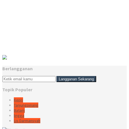
Berlangganan
Topik Populer
Kepri
Tanjungpinang
Batam
lingga
Lis Darmansyah