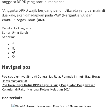
anggota DPRD yang saat ini menjabat.
“Anggota DPRD wajib berjuang penuh. Jika ada yang bermain di
dua kaki, akan dihadapkan pada PAW (Pergantian Antar
Waktu),” tegas Iman. (
ANG
)
Penulis: Aji Anugraha
Editor: Umar Saleh
Sebarkan
Navigasi pos
Pos sebelumnya
Simpati Dengan Lis-Raja, Pemuda Ini Ingin Bagi Beras
Bantu Masyarakat
Pos berikutnya
Ketua DPRD Kepri Dukung Penguatan Pengawasan
Kelautan di Rakor Nasional Polsus Kelautan 2024
Pos terkait