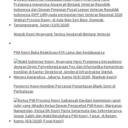
Wagub Kepri Nyanyang Terima Anugerah Bintang Veteran
PWI Kepri Buka Reaktivasi KTA Lama dan Kedaluwarsa
Pemprov Kepri-KomDigi Percepat Penuntasan Blank Spot di
Perbatasan