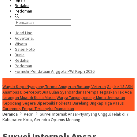
Hijrah
Redaksi
Pedoman
Head Line
Advetorial
Wisata
Galeri Foto
Dunia
Redaksi
Pedoman
Formulir Pendataan Anggota PWI Kepri 2026
Konten Spesial
Wagub Kepri Nyanyang Terima Anugerah Bintang Veteran
Gaji ke-13 ASN
Anambas Dipercepat Dua Bulan
Syahbandar Tarempa Tegaskan Tak Ada
Larangan Muat di Kuala Maras
Warga Tanjungpinang Minta Jembatan
Kepodang Segera Diperbaiki
Polresta Barelang Ungkap Tiga Kasus
Curanmor, Empat Tersangka Diamankan
Beranda
Kepri
Survei Internal: Ansar-Nyanyang Unggul Telak di 7
Kabupaten Kota, Gerindra Optimis Menang
Survei Internal: Ansar-