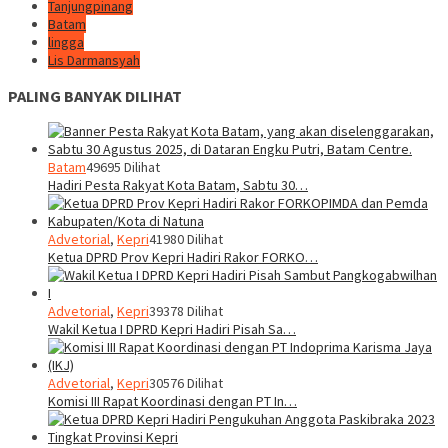
Tanjungpinang
Batam
lingga
Lis Darmansyah
PALING BANYAK DILIHAT
Batam
49695 Dilihat
Hadiri Pesta Rakyat Kota Batam, Sabtu 30…
Advetorial
,
Kepri
41980 Dilihat
Ketua DPRD Prov Kepri Hadiri Rakor FORKO…
Advetorial
,
Kepri
39378 Dilihat
Wakil Ketua I DPRD Kepri Hadiri Pisah Sa…
Advetorial
,
Kepri
30576 Dilihat
Komisi III Rapat Koordinasi dengan PT In…