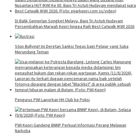
Di Balik Gemerlap Songket Melayu, Baiq Tri Astuti Hudayani
Persembahkan Marwah Kepri hingga Raih Best Catwalk IKWI 2026
Stop Bullying! Ini Deretan Sanksi Tegas bagi Pelajar yang Suka
Merundung Teman
Pengurus PWI Laporkan HH Club ke Polisi
PWI Kepri Gandeng BNNP Perkuat Informasi Perang Melawan
Narkoba