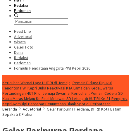
Hijrah
Redaksi
Pedoman
Head Line
Advetorial
Wisata
Galeri Foto
Dunia
Redaksi
Pedoman
Formulir Pendataan Anggota PWI Kepri 2026
Konten Spesial
Kericuhan Warnai Laga HUT RI di Jemaja, Pemain Diduga Dipukul
Penonton
PWI Kepri Buka Reaktivasi KTA Lama dan Kedaluwarsa
Pertandingan HUT RI di Jemaja Diwarnai Kericuhan, Pemain Cedera
SD
Kuala Maras Melaju Ke Final Melawan SD Letung di HUT RI Ke-81
Pemprov
Kepri-KomDigi Percepat Penuntasan Blank Spot di Perbatasan
Beranda
Advetorial
Gelar Paripurna Perdana, DPRD Kota Batam
Sepakati 8 Fraksi
Gelar Paripurna Perdana,