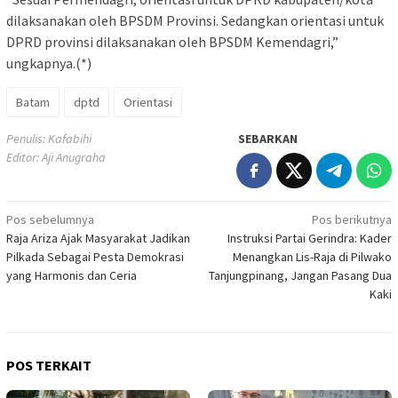
dilaksanakan oleh BPSDM Provinsi. Sedangkan orientasi untuk
DPRD provinsi dilaksanakan oleh BPSDM Kemendagri,”
ungkapnya.(*)
Batam
dptd
Orientasi
Penulis: Kafabihi
SEBARKAN
Editor: Aji Anugraha
Navigasi
Pos sebelumnya
Pos berikutnya
Raja Ariza Ajak Masyarakat Jadikan
Instruksi Partai Gerindra: Kader
pos
Pilkada Sebagai Pesta Demokrasi
Menangkan Lis-Raja di Pilwako
yang Harmonis dan Ceria
Tanjungpinang, Jangan Pasang Dua
Kaki
POS TERKAIT