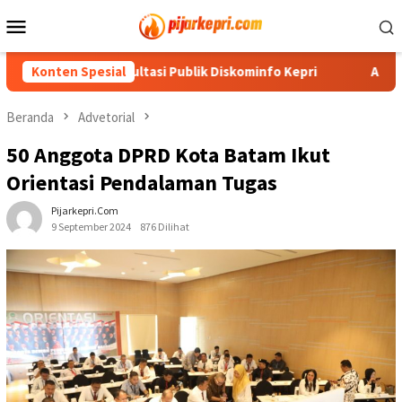
Loncat
Menu
ke
Mobile
konten
um Konsultasi Publik Diskominfo Kepri
Konten Spesial
Air Mata Perpis
Beranda
Advetorial
50 Anggota DPRD Kota Batam Ikut
Orientasi Pendalaman Tugas
Pijarkepri.com
9 September 2024
876 Dilihat