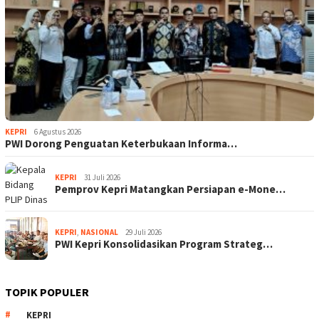
KEPRI
6 Agustus 2026
PWI Dorong Penguatan Keterbukaan Informa…
KEPRI
31 Juli 2026
Pemprov Kepri Matangkan Persiapan e-Mone…
KEPRI
,
NASIONAL
29 Juli 2026
PWI Kepri Konsolidasikan Program Strateg…
TOPIK POPULER
KEPRI