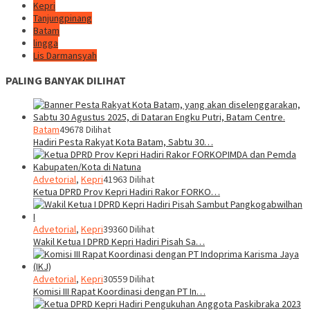
Kepri
Tanjungpinang
Batam
lingga
Lis Darmansyah
PALING BANYAK DILIHAT
Batam
49678 Dilihat
Hadiri Pesta Rakyat Kota Batam, Sabtu 30…
Advetorial
,
Kepri
41963 Dilihat
Ketua DPRD Prov Kepri Hadiri Rakor FORKO…
Advetorial
,
Kepri
39360 Dilihat
Wakil Ketua I DPRD Kepri Hadiri Pisah Sa…
Advetorial
,
Kepri
30559 Dilihat
Komisi III Rapat Koordinasi dengan PT In…