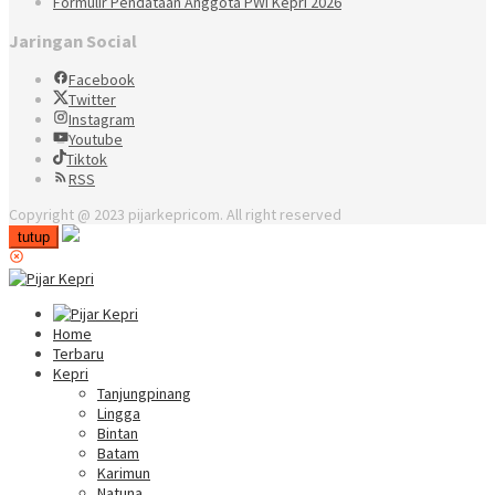
Formulir Pendataan Anggota PWI Kepri 2026
Jaringan Social
Facebook
Twitter
Instagram
Youtube
Tiktok
RSS
Copyright @ 2023 pijarkepricom. All right reserved
tutup
Home
Terbaru
Kepri
Tanjungpinang
Lingga
Bintan
Batam
Karimun
Natuna