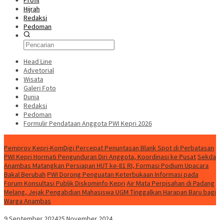
Profil
Hijrah
Redaksi
Pedoman
Head Line
Advetorial
Wisata
Galeri Foto
Dunia
Redaksi
Pedoman
Formulir Pendataan Anggota PWI Kepri 2026
Konten Spesial
Pemprov Kepri-KomDigi Percepat Penuntasan Blank Spot di Perbatasan
PWI Kepri Hormati Pengunduran Diri Anggota, Koordinasi ke Pusat
Sekda
Anambas Matangkan Persiapan HUT ke-81 RI, Formasi Podium Upacara
Bakal Berubah
PWI Dorong Penguatan Keterbukaan Informasi pada
Forum Konsultasi Publik Diskominfo Kepri
Air Mata Perpisahan di Padang
Melang, Jejak Pengabdian Mahasiswa UGM Tinggalkan Harapan Baru bagi
Warga Anambas
9 September 2024
25 November 2024