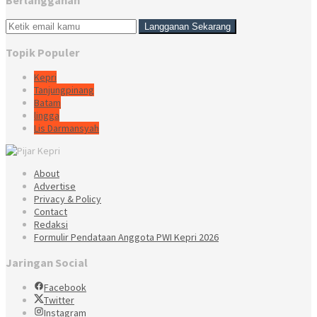
Berlangganan
Topik Populer
Kepri
Tanjungpinang
Batam
lingga
Lis Darmansyah
About
Advertise
Privacy & Policy
Contact
Redaksi
Formulir Pendataan Anggota PWI Kepri 2026
Jaringan Social
Facebook
Twitter
Instagram