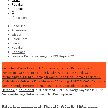
Hijrah
Redaksi
Pedoman
Head Line
Advetorial
Wisata
Galeri Foto
Dunia
Redaksi
Pedoman
Formulir Pendataan Anggota PWI Kepri 2026
Konten Spesial
Kericuhan Warnai Laga HUT RI di Jemaja, Pemain Diduga Dipukul
Penonton
PWI Kepri Buka Reaktivasi KTA Lama dan Kedaluwarsa
Pertandingan HUT RI di Jemaja Diwarnai Kericuhan, Pemain Cedera
SD
Kuala Maras Melaju Ke Final Melawan SD Letung di HUT RI Ke-81
Pemprov
Kepri-KomDigi Percepat Penuntasan Blank Spot di Perbatasan
Beranda
Advetorial
Muhammad Rudi Ajak Warga Rayakan Idul Fitri
Dengan Menjaga Kebersamaan dan Kekompakan
Muhammad Rudi Ajak Warga