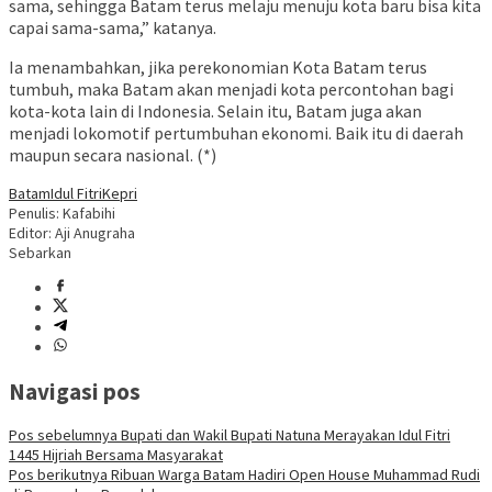
sama, sehingga Batam terus melaju menuju kota baru bisa kita
capai sama-sama,” katanya.
Ia menambahkan, jika perekonomian Kota Batam terus
tumbuh, maka Batam akan menjadi kota percontohan bagi
kota-kota lain di Indonesia. Selain itu, Batam juga akan
menjadi lokomotif pertumbuhan ekonomi. Baik itu di daerah
maupun secara nasional. (*)
Batam
Idul Fitri
Kepri
Penulis: Kafabihi
Editor: Aji Anugraha
Sebarkan
Navigasi pos
Pos sebelumnya
Bupati dan Wakil Bupati Natuna Merayakan Idul Fitri
1445 Hijriah Bersama Masyarakat
Pos berikutnya
Ribuan Warga Batam Hadiri Open House Muhammad Rudi