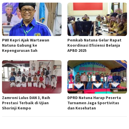
PWI Kepri Ajak Wartawan
Pemkab Natuna Gelar Rapat
Natuna Gabung ke
Koordinasi Efisiensi Belanja
Kepengurusan Sah
APBD 2025
Zamroni Lulus DAN 3, Raih
DPRD Natuna Harap Peserta
Prestasi Terbaik di Ujian
Turnamen Jaga Sportivitas
Shorinji Kempo
dan Kesehatan