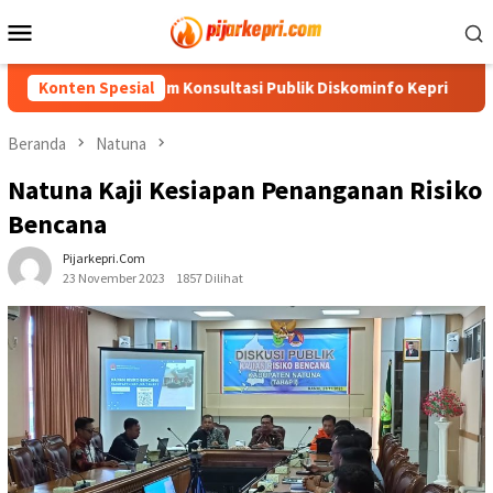
Loncat
Menu
ke
Mobile
konten
Forum Konsultasi Publik Diskominfo Kepri
Konten Spesial
Air Mata Per
Beranda
Natuna
Natuna Kaji Kesiapan Penanganan Risiko
Bencana
Pijarkepri.com
23 November 2023
1857 Dilihat