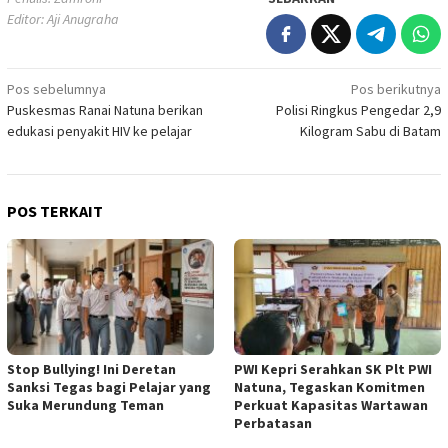
Editor: Aji Anugraha
Navigasi
Pos sebelumnya
Pos berikutnya
Puskesmas Ranai Natuna berikan
Polisi Ringkus Pengedar 2,9
pos
edukasi penyakit HIV ke pelajar
Kilogram Sabu di Batam
POS TERKAIT
Stop Bullying! Ini Deretan
PWI Kepri Serahkan SK Plt PWI
Sanksi Tegas bagi Pelajar yang
Natuna, Tegaskan Komitmen
Suka Merundung Teman
Perkuat Kapasitas Wartawan
Perbatasan