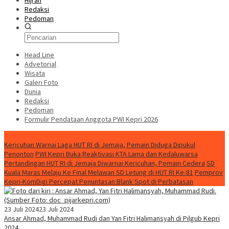
Hijrah
Redaksi
Pedoman
Head Line
Advetorial
Wisata
Galeri Foto
Dunia
Redaksi
Pedoman
Formulir Pendataan Anggota PWI Kepri 2026
Konten Spesial
Kericuhan Warnai Laga HUT RI di Jemaja, Pemain Diduga Dipukul
Penonton
PWI Kepri Buka Reaktivasi KTA Lama dan Kedaluwarsa
Pertandingan HUT RI di Jemaja Diwarnai Kericuhan, Pemain Cedera
SD
Kuala Maras Melaju Ke Final Melawan SD Letung di HUT RI Ke-81
Pemprov
Kepri-KomDigi Percepat Penuntasan Blank Spot di Perbatasan
23 Juli 2024
23 Juli 2024
Ansar Ahmad, Muhammad Rudi dan Yan Fitri Halimansyah di Pilgub Kepri
2024