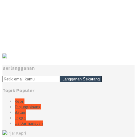
Berlangganan
Topik Populer
Kepri
Tanjungpinang
Batam
lingga
Lis Darmansyah