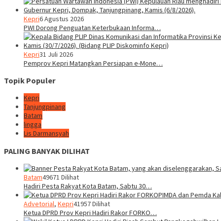
Kepri
6 Agustus 2026
PWI Dorong Penguatan Keterbukaan Informa…
Kepri
31 Juli 2026
Pemprov Kepri Matangkan Persiapan e-Mone…
Topik Populer
Kepri
Tanjungpinang
Batam
lingga
Lis Darmansyah
PALING BANYAK DILIHAT
Batam
49671 Dilihat
Hadiri Pesta Rakyat Kota Batam, Sabtu 30…
Advetorial
,
Kepri
41957 Dilihat
Ketua DPRD Prov Kepri Hadiri Rakor FORKO…