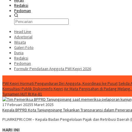
Hijrah
Redaksi
Pedoman
Head Line
Advetorial
Wisata
Galeri Foto
Dunia
Redaksi
Pedoman
Formulir Pendataan Anggota PWI Kepri 2026
Konten Spesial
PWI Kepri Hormati Pengunduran Diri Anggota, Koordinasi ke Pusat
Sekda A
Konsultasi Publik Diskominfo Kepri
Air Mata Perpisahan di Padang Melan
Turnamen HUT RI Ke-81
17 Februari 2025
5 Maret 2025
Kepala BPPRD Kota Tanjungpinang Tekankan Transparansi dalam Penerap
PIJARKEPRI.COM – Kepala Badan Pengelolaan Pajak dan Retribusi Daerah (
HARI INI