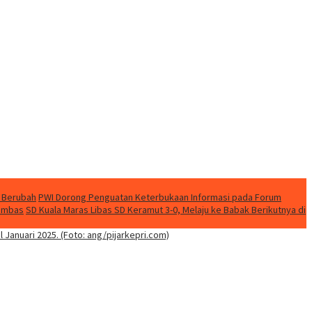
 Berubah
PWI Dorong Penguatan Keterbukaan Informasi pada Forum
nambas
SD Kuala Maras Libas SD Keramut 3-0, Melaju ke Babak Berikutnya di