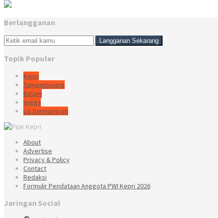
Berlangganan
Topik Populer
Kepri
Tanjungpinang
Batam
lingga
Lis Darmansyah
About
Advertise
Privacy & Policy
Contact
Redaksi
Formulir Pendataan Anggota PWI Kepri 2026
Jaringan Social