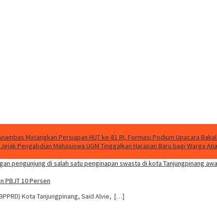
nambas Matangkan Persiapan HUT ke-81 RI, Formasi Podium Upacara Bakal
g, Jejak Pengabdian Mahasiswa UGM Tinggalkan Harapan Baru bagi Warga A
an PBJT 10 Persen
BPPRD) Kota Tanjungpinang, Said Alvie, […]