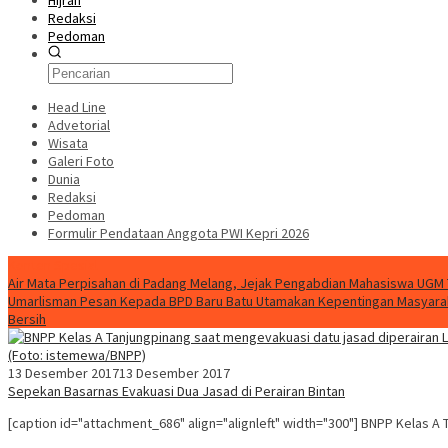
Hijrah
Redaksi
Pedoman
Head Line
Advetorial
Wisata
Galeri Foto
Dunia
Redaksi
Pedoman
Formulir Pendataan Anggota PWI Kepri 2026
Konten Spesial
Air Mata Perpisahan di Padang Melang, Jejak Pengabdian Mahasiswa UGM
Umarlisman Pesan Kepada BPD Baru Batu Utamakan Kepentingan Masyara
Bersih
13 Desember 2017
13 Desember 2017
Sepekan Basarnas Evakuasi Dua Jasad di Perairan Bintan
[caption id="attachment_686" align="alignleft" width="300"] BNPP Kelas 