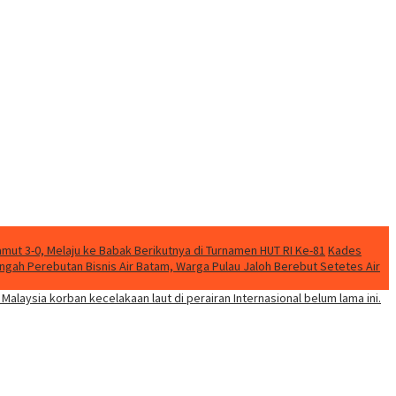
mut 3-0, Melaju ke Babak Berikutnya di Turnamen HUT RI Ke-81
Kades
engah Perebutan Bisnis Air Batam, Warga Pulau Jaloh Berebut Setetes Air