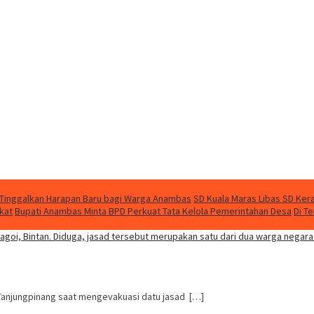
 Tinggalkan Harapan Baru bagi Warga Anambas
SD Kuala Maras Libas SD Kera
kat
Bupati Anambas Minta BPD Perkuat Tata Kelola Pemerintahan Desa
Di T
A Tanjungpinang saat mengevakuasi datu jasad […]