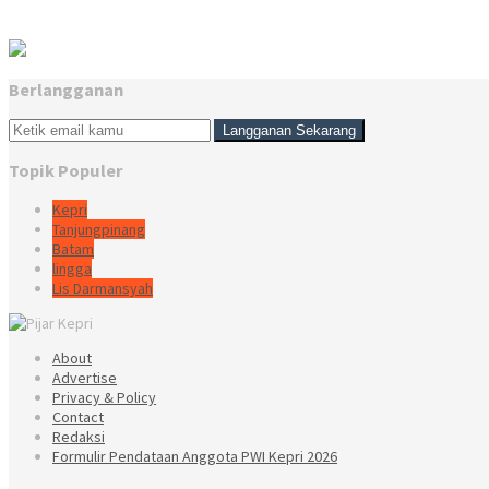
Berlangganan
Topik Populer
Kepri
Tanjungpinang
Batam
lingga
Lis Darmansyah
About
Advertise
Privacy & Policy
Contact
Redaksi
Formulir Pendataan Anggota PWI Kepri 2026