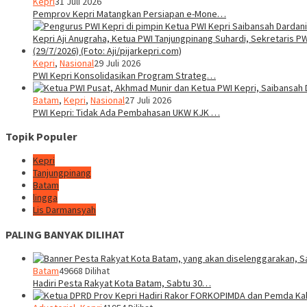
Kepri
31 Juli 2026
Pemprov Kepri Matangkan Persiapan e-Mone…
Kepri
,
Nasional
29 Juli 2026
PWI Kepri Konsolidasikan Program Strateg…
Batam
,
Kepri
,
Nasional
27 Juli 2026
PWI Kepri: Tidak Ada Pembahasan UKW KJK …
Topik Populer
Kepri
Tanjungpinang
Batam
lingga
Lis Darmansyah
PALING BANYAK DILIHAT
Batam
49668 Dilihat
Hadiri Pesta Rakyat Kota Batam, Sabtu 30…