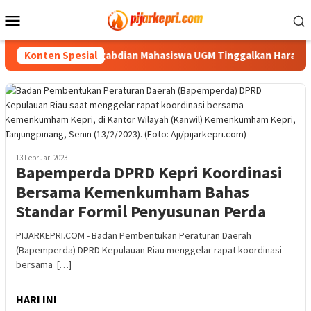
Loncat
Menu
ke
Mobile
konten
elang, Jejak Pengabdian Mahasiswa UGM Tinggalkan Harapan Baru
Konten Spesial
13 Februari 2023
Bapemperda DPRD Kepri Koordinasi
Bersama Kemenkumham Bahas
Standar Formil Penyusunan Perda
PIJARKEPRI.COM - Badan Pembentukan Peraturan Daerah
(Bapemperda) DPRD Kepulauan Riau menggelar rapat koordinasi
bersama […]
HARI INI