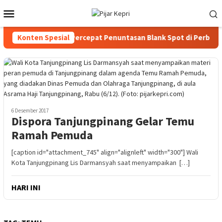
Loncat
Menu
ke
Mobile
konten
v Kepri-KomDigi Percepat Penuntasan Blank Spot di Perbatasan
Konten Spesial
6 Desember 2017
Dispora Tanjungpinang Gelar Temu
Ramah Pemuda
[caption id="attachment_745" align="alignleft" width="300"] Wali
Kota Tanjungpinang Lis Darmansyah saat menyampaikan […]
HARI INI