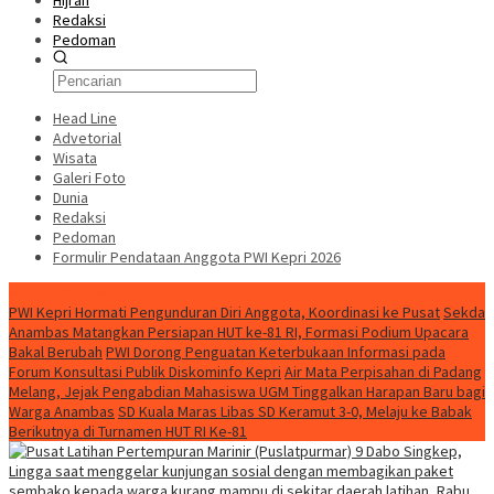
Hijrah
Redaksi
Pedoman
Head Line
Advetorial
Wisata
Galeri Foto
Dunia
Redaksi
Pedoman
Formulir Pendataan Anggota PWI Kepri 2026
Konten Spesial
PWI Kepri Hormati Pengunduran Diri Anggota, Koordinasi ke Pusat
Sekda
Anambas Matangkan Persiapan HUT ke-81 RI, Formasi Podium Upacara
Bakal Berubah
PWI Dorong Penguatan Keterbukaan Informasi pada
Forum Konsultasi Publik Diskominfo Kepri
Air Mata Perpisahan di Padang
Melang, Jejak Pengabdian Mahasiswa UGM Tinggalkan Harapan Baru bagi
Warga Anambas
SD Kuala Maras Libas SD Keramut 3-0, Melaju ke Babak
Berikutnya di Turnamen HUT RI Ke-81