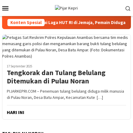
Loncat
Menu
ke
Mobile
konten
Kericuhan Warnai Laga HUT RI di Jemaja, Pemain Diduga Dipu
Konten Spesial
17 September 2025
Tengkorak dan Tulang Belulang
Ditemukan di Pulau Noran
PIJARKEPRI.COM – Penemuan tulang belulang diduga milik manusia
di Pulau Noran, Desa Batu Ampar, Kecamatan Kute […]
HARI INI