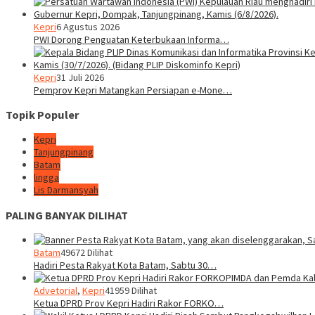
Kepri
6 Agustus 2026
PWI Dorong Penguatan Keterbukaan Informa…
Kepri
31 Juli 2026
Pemprov Kepri Matangkan Persiapan e-Mone…
Topik Populer
Kepri
Tanjungpinang
Batam
lingga
Lis Darmansyah
PALING BANYAK DILIHAT
Batam
49672 Dilihat
Hadiri Pesta Rakyat Kota Batam, Sabtu 30…
Advetorial
,
Kepri
41959 Dilihat
Ketua DPRD Prov Kepri Hadiri Rakor FORKO…