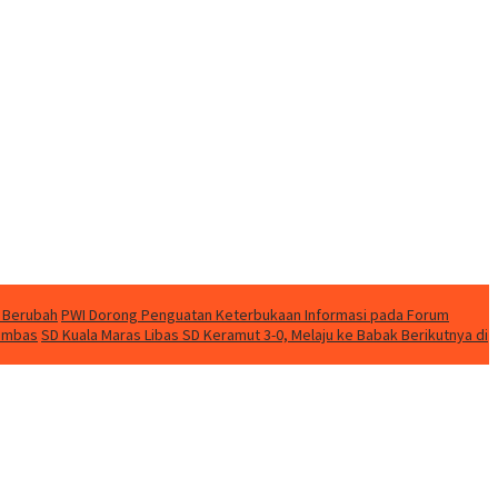
 Berubah
PWI Dorong Penguatan Keterbukaan Informasi pada Forum
nambas
SD Kuala Maras Libas SD Keramut 3-0, Melaju ke Babak Berikutnya di