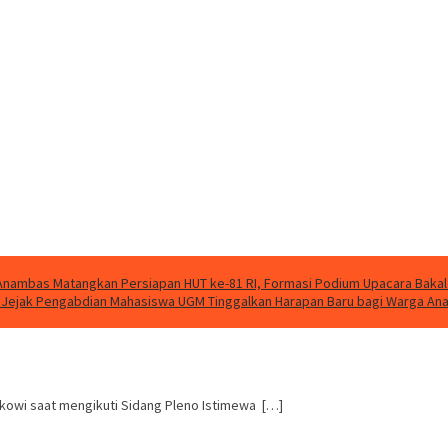
nambas Matangkan Persiapan HUT ke-81 RI, Formasi Podium Upacara Bakal
g, Jejak Pengabdian Mahasiswa UGM Tinggalkan Harapan Baru bagi Warga A
Jokowi saat mengikuti Sidang Pleno Istimewa […]