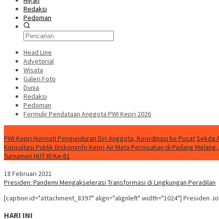
Hijrah
Redaksi
Pedoman
Head Line
Advetorial
Wisata
Galeri Foto
Dunia
Redaksi
Pedoman
Formulir Pendataan Anggota PWI Kepri 2026
Konten Spesial
PWI Kepri Hormati Pengunduran Diri Anggota, Koordinasi ke Pusat
Sekda A
Konsultasi Publik Diskominfo Kepri
Air Mata Perpisahan di Padang Melan
Turnamen HUT RI Ke-81
18 Februari 2021
Presiden: Pandemi Mengakselerasi Transformasi di Lingkungan Peradilan
[caption id="attachment_8397" align="alignleft" width="1024"] Presiden 
HARI INI