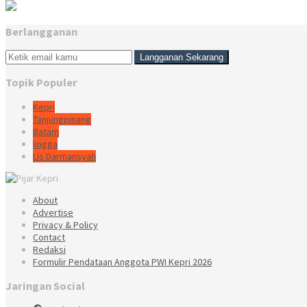
Berlangganan
Topik Populer
Kepri
Tanjungpinang
Batam
lingga
Lis Darmansyah
About
Advertise
Privacy & Policy
Contact
Redaksi
Formulir Pendataan Anggota PWI Kepri 2026
Jaringan Social