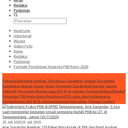
Hijrah
Redaksi
Pedoman
Head Line
Advetorial
Wisata
Galeri Foto
Dunia
Redaksi
Pedoman
Formulir Pendataan Anggota PWI Kepri 2026
Konten Spesial
Polresta Barelang Ungkap Tiga Kasus Curanmor, Empat Tersangka
Diamankan
Bupati Aneng Tutup Turnamen Sepak Bola Karang Taruna
Anggrek
Kericuhan Warnai Laga HUT RI di Jemaja, Pemain Diduga Dipukul
Penonton
PWI Kepri Buka Reaktivasi KTA Lama dan Kedaluwarsa
Pertandingan HUT RI di Jemaja Diwarnai Kericuhan, Pemain Cedera
25 Juli 2025
25 Juli 2025
Arie Sunandar Bagikan 270 Paket Nasi Kotak di TPA dan Panti Asuhan