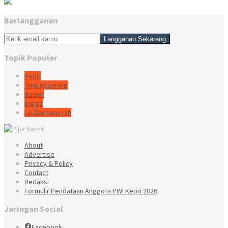
Berlangganan
Topik Populer
Kepri
Tanjungpinang
Batam
lingga
Lis Darmansyah
About
Advertise
Privacy & Policy
Contact
Redaksi
Formulir Pendataan Anggota PWI Kepri 2026
Jaringan Social
Facebook