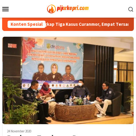
Loncat
Menu
ke
Mobile
konten
esta Barelang Ungkap Tiga Kasus Curanmor, Empat Tersangka D
Konten Spesial
24 November 2020