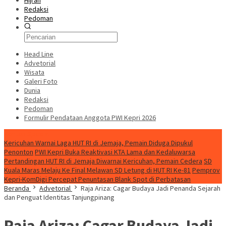
Hijrah
Redaksi
Pedoman
Head Line
Advetorial
Wisata
Galeri Foto
Dunia
Redaksi
Pedoman
Formulir Pendataan Anggota PWI Kepri 2026
Konten Spesial
Kericuhan Warnai Laga HUT RI di Jemaja, Pemain Diduga Dipukul
Penonton
PWI Kepri Buka Reaktivasi KTA Lama dan Kedaluwarsa
Pertandingan HUT RI di Jemaja Diwarnai Kericuhan, Pemain Cedera
SD
Kuala Maras Melaju Ke Final Melawan SD Letung di HUT RI Ke-81
Pemprov
Kepri-KomDigi Percepat Penuntasan Blank Spot di Perbatasan
Beranda
Advetorial
Raja Ariza: Cagar Budaya Jadi Penanda Sejarah
dan Penguat Identitas Tanjungpinang
Raja Ariza: Cagar Budaya Jadi