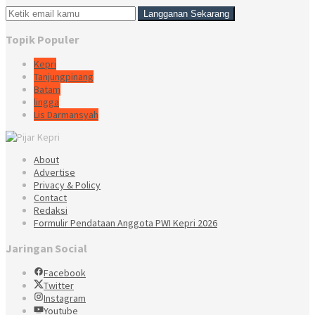
Topik Populer
Kepri
Tanjungpinang
Batam
lingga
Lis Darmansyah
About
Advertise
Privacy & Policy
Contact
Redaksi
Formulir Pendataan Anggota PWI Kepri 2026
Jaringan Social
Facebook
Twitter
Instagram
Youtube