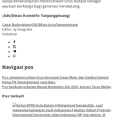
upaya berkelanjutan melestarikan situs budaya sebagai
warisan berharga bagi generasi mendatang.
(
Adv/Dinas Kominfo Tanjungpinang
)
Cagar Budaya
Kepri
ODCB
Raja Ariza
Tanjungpinang
Editor: Aji Anugraha
Sebarkan
Navigasi pos
Pos sebelumnya
Raja Ariza Apresiasi Irwan Munir dan Sambut Hangat
Ketua PN Tanjungpinang yang Baru
Pos berikutnya
Batam Masuk Nominator IGA 2025, Inovasi Terus Melaju
Pos terkait