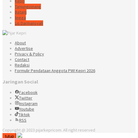
Kepri
Tanjungpinang
Batam
lingga
Lis Darmansyah
About
Advertise
Privacy & Policy
Contact
Redaksi
Formulir Pendataan Anggota PWI Kepri 2026
Jaringan Social
Facebook
Twitter
Instagram
Youtube
Tiktok
RSS
Copyright @ 2023 pijarkepricom. All right reserved
tutup