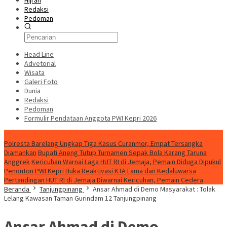
Hijrah
Redaksi
Pedoman
Head Line
Advetorial
Wisata
Galeri Foto
Dunia
Redaksi
Pedoman
Formulir Pendataan Anggota PWI Kepri 2026
Konten Spesial
Polresta Barelang Ungkap Tiga Kasus Curanmor, Empat Tersangka
Diamankan
Bupati Aneng Tutup Turnamen Sepak Bola Karang Taruna
Anggrek
Kericuhan Warnai Laga HUT RI di Jemaja, Pemain Diduga Dipukul
Penonton
PWI Kepri Buka Reaktivasi KTA Lama dan Kedaluwarsa
Pertandingan HUT RI di Jemaja Diwarnai Kericuhan, Pemain Cedera
Beranda
Tanjungpinang
Ansar Ahmad di Demo Masyarakat : Tolak
Lelang Kawasan Taman Gurindam 12 Tanjungpinang
Ansar Ahmad di Demo