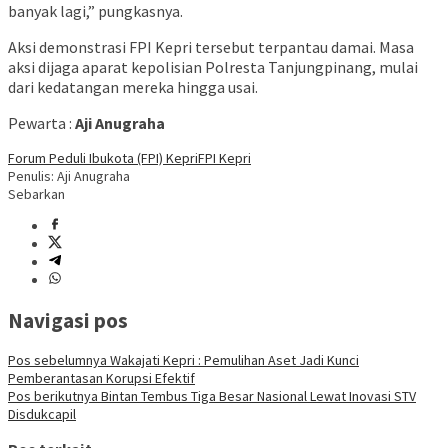
banyak lagi,” pungkasnya.
Aksi demonstrasi FPI Kepri tersebut terpantau damai. Masa
aksi dijaga aparat kepolisian Polresta Tanjungpinang, mulai
dari kedatangan mereka hingga usai.
Pewarta :
Aji Anugraha
Forum Peduli Ibukota (FPI) Kepri
FPI Kepri
Penulis: Aji Anugraha
Sebarkan
Navigasi pos
Pos sebelumnya
Wakajati Kepri : Pemulihan Aset Jadi Kunci
Pemberantasan Korupsi Efektif
Pos berikutnya
Bintan Tembus Tiga Besar Nasional Lewat Inovasi STV
Disdukcapil