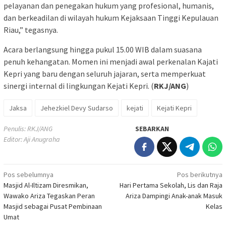
pelayanan dan penegakan hukum yang profesional, humanis,
dan berkeadilan di wilayah hukum Kejaksaan Tinggi Kepulauan
Riau,” tegasnya.
Acara berlangsung hingga pukul 15.00 WIB dalam suasana
penuh kehangatan. Momen ini menjadi awal perkenalan Kajati
Kepri yang baru dengan seluruh jajaran, serta memperkuat
sinergi internal di lingkungan Kejati Kepri. (
RKJ/ANG
)
Jaksa
Jehezkiel Devy Sudarso
kejati
Kejati Kepri
Penulis: RKJ/ANG
SEBARKAN
Editor: Aji Anugraha
Navigasi
Pos sebelumnya
Pos berikutnya
Masjid Al-Iltizam Diresmikan,
Hari Pertama Sekolah, Lis dan Raja
pos
Wawako Ariza Tegaskan Peran
Ariza Dampingi Anak-anak Masuk
Masjid sebagai Pusat Pembinaan
Kelas
Umat