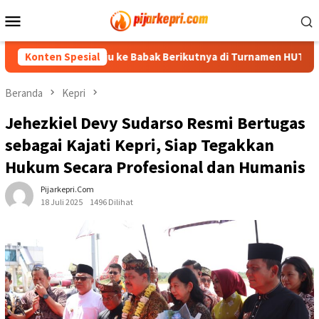
Loncat
Menu
ke
Mobile
konten
 3-0, Melaju ke Babak Berikutnya di Turnamen HUT RI Ke-81
Konten Spesial
Beranda
Kepri
Jehezkiel Devy Sudarso Resmi Bertugas
sebagai Kajati Kepri, Siap Tegakkan
Hukum Secara Profesional dan Humanis
Pijarkepri.com
18 Juli 2025
1496 Dilihat