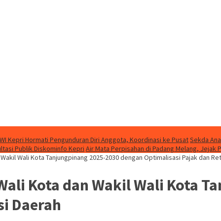
WI Kepri Hormati Pengunduran Diri Anggota, Koordinasi ke Pusat
Sekda Ana
asi Publik Diskominfo Kepri
Air Mata Perpisahan di Padang Melang, Jeja
Wakil Wali Kota Tanjungpinang 2025-2030 dengan Optimalisasi Pajak dan Ret
ali Kota dan Wakil Wali Kota T
si Daerah