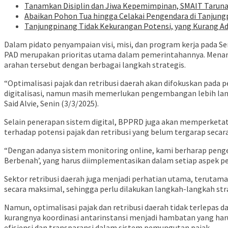
Tanamkan Disiplin dan Jiwa Kepemimpinan, SMAIT Taruna 
Abaikan Pohon Tua hingga Celakai Pengendara di Tanjung
Tanjungpinang Tidak Kekurangan Potensi, yang Kurang A
Dalam pidato penyampaian visi, misi, dan program kerja pada 
PAD merupakan prioritas utama dalam pemerintahannya. Menang
arahan tersebut dengan berbagai langkah strategis.
“Optimalisasi pajak dan retribusi daerah akan difokuskan pad
digitalisasi, namun masih memerlukan pengembangan lebih lanj
Said Alvie, Senin (3/3/2025).
Selain penerapan sistem digital, BPPRD juga akan memperketat
terhadap potensi pajak dan retribusi yang belum tergarap seca
“Dengan adanya sistem monitoring online, kami berharap peng
Berbenah’, yang harus diimplementasikan dalam setiap aspek p
Sektor retribusi daerah juga menjadi perhatian utama, terutama
secara maksimal, sehingga perlu dilakukan langkah-langkah str
Namun, optimalisasi pajak dan retribusi daerah tidak terlepas 
kurangnya koordinasi antarinstansi menjadi hambatan yang har
efisiensi dan transparansi dalam sistem pemungutan pajak.