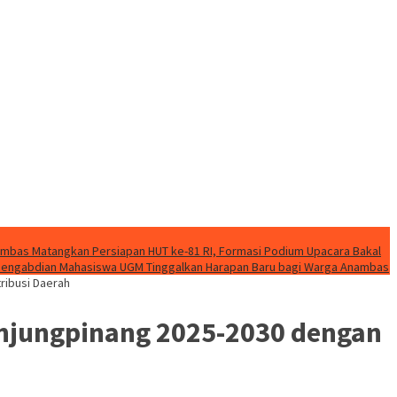
mbas Matangkan Persiapan HUT ke-81 RI, Formasi Podium Upacara Bakal
k Pengabdian Mahasiswa UGM Tinggalkan Harapan Baru bagi Warga Anambas
ribusi Daerah
anjungpinang 2025-2030 dengan