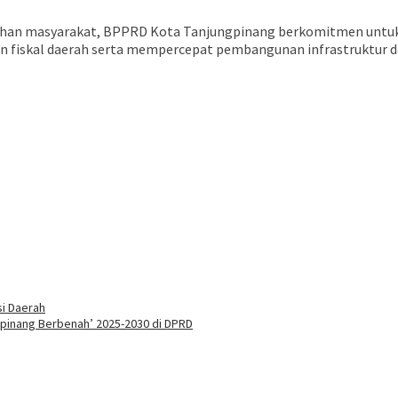
han masyarakat, BPPRD Kota Tanjungpinang berkomitmen untuk 
an fiskal daerah serta mempercepat pembangunan infrastruktur 
si Daerah
ngpinang Berbenah’ 2025-2030 di DPRD