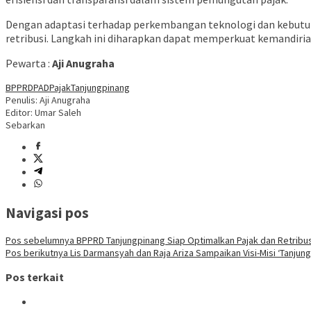
Dengan adaptasi terhadap perkembangan teknologi dan kebutu
retribusi. Langkah ini diharapkan dapat memperkuat kemandiri
Pewarta :
Aji Anugraha
BPPRD
PAD
Pajak
Tanjungpinang
Penulis: Aji Anugraha
Editor: Umar Saleh
Sebarkan
Navigasi pos
Pos sebelumnya
BPPRD Tanjungpinang Siap Optimalkan Pajak dan Retribu
Pos berikutnya
Lis Darmansyah dan Raja Ariza Sampaikan Visi-Misi ‘Tanju
Pos terkait