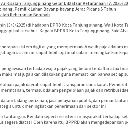
Ar Risalah Tanjungpinang Gelar Diklatsar Ketarunaan TA 2026/2
pinang, Pemilik Lahan Bayang-bayang Jerat Pidana 5 Tahun
dalah Keberanian Berubah
Senin (3/3/2025) di hadapan DPRD Kota Tanjungpinang, Wali Kot
gapi hal tersebut, Kepala BPPRD Kota Tanjungpinang, Said Alvi
a penerapan sistem digital yang mempermudah wajib pajak dalam 
ut agar sistem ini dapat lebih optimal dalam meningkatkan kep
 pengawasan terhadap wajib pajak yang belum terdaftar atau tid
ra maksimal juga akan dilakukan guna memastikan bahwa setiap s
elolaan pajak daerah dapat lebih transparan dan akurat. Pemer
emerintahan, termasuk dalam pengelolaan pajak dan retribusi da
 dalam bidang perizinan, jasa pelayanan publik, dan pemanfaatan
ategis untuk meningkatkan penerimaan dari sektor ini.
dari tantangan. Kendala seperti resistensi masyarakat terhadap k
us segera diatasi. Oleh karena itu, BPPRD akan mengedepankan 