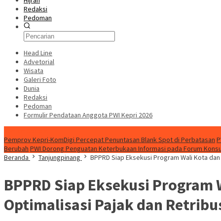
Hijrah
Redaksi
Pedoman
Head Line
Advetorial
Wisata
Galeri Foto
Dunia
Redaksi
Pedoman
Formulir Pendataan Anggota PWI Kepri 2026
Konten Spesial
Pemprov Kepri-KomDigi Percepat Penuntasan Blank Spot di Perbatasan
P
Berubah
PWI Dorong Penguatan Keterbukaan Informasi pada Forum Konsult
Beranda
Tanjungpinang
BPPRD Siap Eksekusi Program Wali Kota dan 
BPPRD Siap Eksekusi Program W
Optimalisasi Pajak dan Retribu