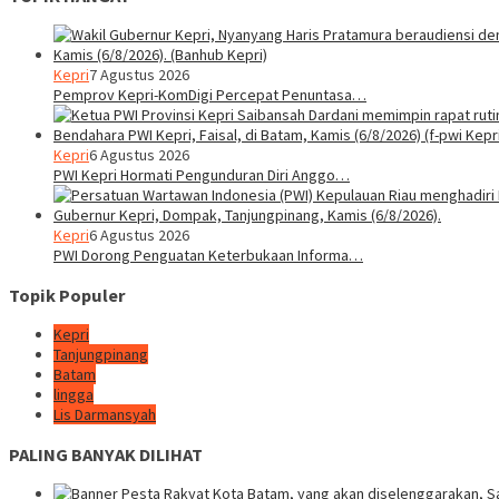
Kepri
7 Agustus 2026
Pemprov Kepri-KomDigi Percepat Penuntasa…
Kepri
6 Agustus 2026
PWI Kepri Hormati Pengunduran Diri Anggo…
Kepri
6 Agustus 2026
PWI Dorong Penguatan Keterbukaan Informa…
Topik Populer
Kepri
Tanjungpinang
Batam
lingga
Lis Darmansyah
PALING BANYAK DILIHAT