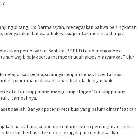
027
a Tanjungpinang, Lis Darmansyah, menegaskan bahwa peningkatan
e, menyatakan bahwa pihaknya siap untuk menindaklanjuti
melakukan pembayaran. Saat ini, BPPRD telah mengadopsi
atuhan wajib pajak serta mempermudah akses masyarakat,” ujar
ak melaporkan pendapatannya dengan benar. Inventarisasi
umber penerimaan daerah dapat dikelola dengan baik.
intah Kota Tanjungpinang mengusung slogan ‘Tanjungpinang
erah,” tambahnya.
 aset daerah. Banyak potensi retribusi yang belum dimanfaatkan
ebijakan pajak baru, kebocoran dalam sistem pemungutan, serta
pendekatan berbasis teknologi yang dapat meningkatkan