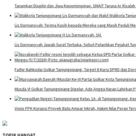
Tanamkan Disiplin dan Jiwa Kepemimpinan, SMAIT Taruna Ar Risalah
Lis Darmansyah: Terima Kasih kepada Mereka yang Masih Peduli M
Lis Darmansyah Jawab Surat Terbuka, Sebut Pelantikan Pejabat T
Fathir Nahkodai Golkar Tanjungpinang, Target 6 Kursi DPRD dan Do
Musda VI Golkar Tanjungpinang Digelar, Ade Angga Harap Lahirkan 
Vonis PPK Korupsi Proyek Batu Ampar Inkrah, Hakim Nilai Peran Te
TOPIK HANGAT