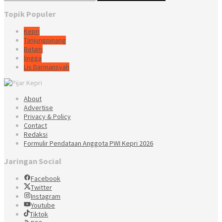
Topik Populer
Kepri
Tanjungpinang
Batam
lingga
Lis Darmansyah
About
Advertise
Privacy & Policy
Contact
Redaksi
Formulir Pendataan Anggota PWI Kepri 2026
Jaringan Social
Facebook
Twitter
Instagram
Youtube
Tiktok