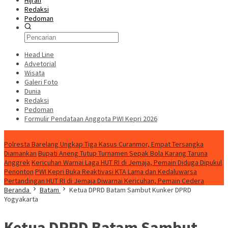
Hijrah
Redaksi
Pedoman
Head Line
Advetorial
Wisata
Galeri Foto
Dunia
Redaksi
Pedoman
Formulir Pendataan Anggota PWI Kepri 2026
Konten Spesial
Polresta Barelang Ungkap Tiga Kasus Curanmor, Empat Tersangka
Diamankan
Bupati Aneng Tutup Turnamen Sepak Bola Karang Taruna
Anggrek
Kericuhan Warnai Laga HUT RI di Jemaja, Pemain Diduga Dipukul
Penonton
PWI Kepri Buka Reaktivasi KTA Lama dan Kedaluwarsa
Pertandingan HUT RI di Jemaja Diwarnai Kericuhan, Pemain Cedera
Beranda
Batam
Ketua DPRD Batam Sambut Kunker DPRD
Yogyakarta
Ketua DPRD Batam Sambut