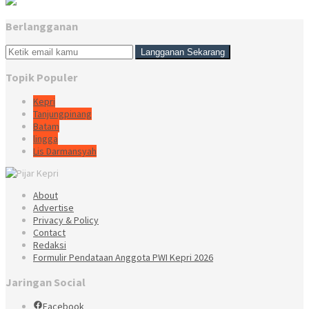
Berlangganan
Topik Populer
Kepri
Tanjungpinang
Batam
lingga
Lis Darmansyah
About
Advertise
Privacy & Policy
Contact
Redaksi
Formulir Pendataan Anggota PWI Kepri 2026
Jaringan Social
Facebook