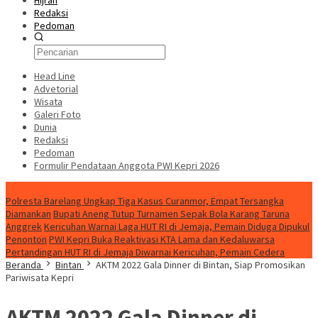
Hijrah
Redaksi
Pedoman
Head Line
Advetorial
Wisata
Galeri Foto
Dunia
Redaksi
Pedoman
Formulir Pendataan Anggota PWI Kepri 2026
Konten Spesial
Polresta Barelang Ungkap Tiga Kasus Curanmor, Empat Tersangka
Diamankan
Bupati Aneng Tutup Turnamen Sepak Bola Karang Taruna
Anggrek
Kericuhan Warnai Laga HUT RI di Jemaja, Pemain Diduga Dipukul
Penonton
PWI Kepri Buka Reaktivasi KTA Lama dan Kedaluwarsa
Pertandingan HUT RI di Jemaja Diwarnai Kericuhan, Pemain Cedera
Beranda
Bintan
AKTM 2022 Gala Dinner di Bintan, Siap Promosikan
Pariwisata Kepri
AKTM 2022 Gala Dinner di