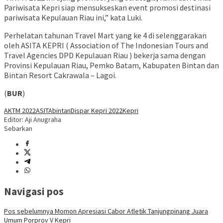
Pariwisata Kepri siap mensukseskan event promosi destinasi
pariwisata Kepulauan Riau ini,” kata Luki.
Perhelatan tahunan Travel Mart yang ke 4 di selenggarakan
oleh ASITA KEPRI ( Association of The Indonesian Tours and
Travel Agencies DPD Kepulauan Riau ) bekerja sama dengan
Provinsi Kepulauan Riau, Pemko Batam, Kabupaten Bintan dan
Bintan Resort Cakrawala – Lagoi.
(
BUR
)
AKTM 2022
ASITA
bintan
Dispar Kepri 2022
Kepri
Editor: Aji Anugraha
Sebarkan
Navigasi pos
Pos sebelumnya
Momon Apresiasi Cabor Atletik Tanjungpinang Juara
Umum Porprov V Kepri