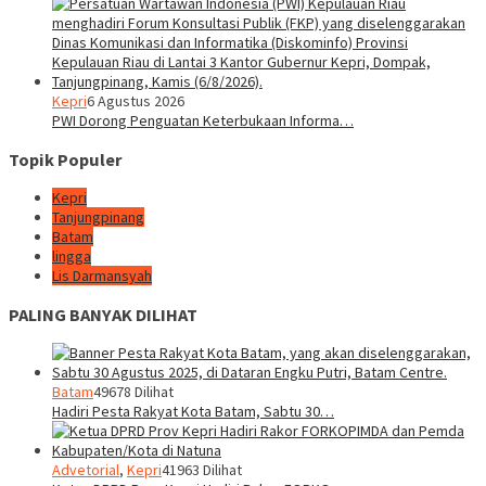
Kepri
6 Agustus 2026
PWI Dorong Penguatan Keterbukaan Informa…
Topik Populer
Kepri
Tanjungpinang
Batam
lingga
Lis Darmansyah
PALING BANYAK DILIHAT
Batam
49678 Dilihat
Hadiri Pesta Rakyat Kota Batam, Sabtu 30…
Advetorial
,
Kepri
41963 Dilihat