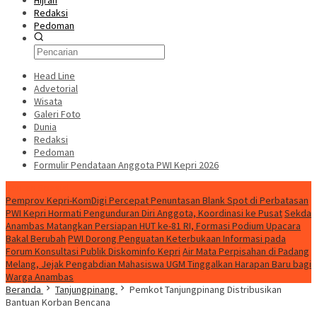
Hijrah
Redaksi
Pedoman
Head Line
Advetorial
Wisata
Galeri Foto
Dunia
Redaksi
Pedoman
Formulir Pendataan Anggota PWI Kepri 2026
Konten Spesial
Pemprov Kepri-KomDigi Percepat Penuntasan Blank Spot di Perbatasan
PWI Kepri Hormati Pengunduran Diri Anggota, Koordinasi ke Pusat
Sekda
Anambas Matangkan Persiapan HUT ke-81 RI, Formasi Podium Upacara
Bakal Berubah
PWI Dorong Penguatan Keterbukaan Informasi pada
Forum Konsultasi Publik Diskominfo Kepri
Air Mata Perpisahan di Padang
Melang, Jejak Pengabdian Mahasiswa UGM Tinggalkan Harapan Baru bagi
Warga Anambas
Beranda
Tanjungpinang
Pemkot Tanjungpinang Distribusikan
Bantuan Korban Bencana