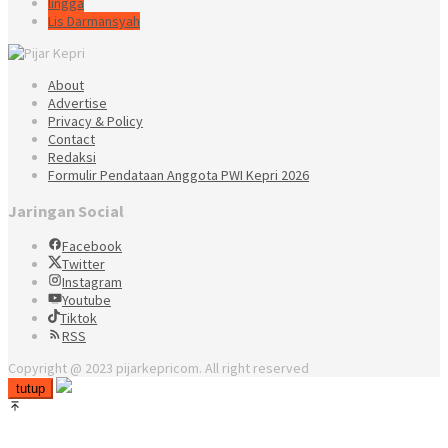
lingga
Lis Darmansyah
About
Advertise
Privacy & Policy
Contact
Redaksi
Formulir Pendataan Anggota PWI Kepri 2026
Jaringan Social
Facebook
Twitter
Instagram
Youtube
Tiktok
RSS
Copyright @ 2023 pijarkepricom. All right reserved
tutup