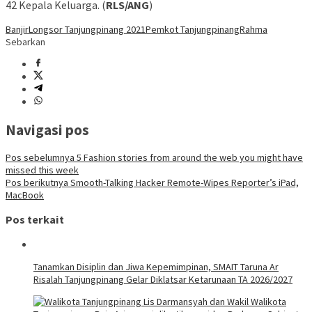
42 Kepala Keluarga. (
RLS/ANG
)
Banjir
Longsor Tanjungpinang 2021
Pemkot Tanjungpinang
Rahma
Sebarkan
Navigasi pos
Pos sebelumnya
5 Fashion stories from around the web you might have
missed this week
Pos berikutnya
Smooth-Talking Hacker Remote-Wipes Reporter’s iPad,
MacBook
Pos terkait
Tanamkan Disiplin dan Jiwa Kepemimpinan, SMAIT Taruna Ar
Risalah Tanjungpinang Gelar Diklatsar Ketarunaan TA 2026/2027