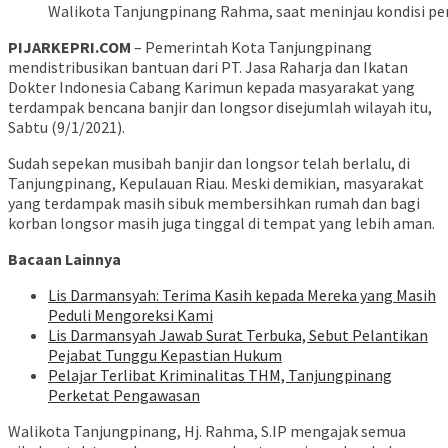
Walikota Tanjungpinang Rahma, saat meninjau kondisi pem
PIJARKEPRI.COM
– Pemerintah Kota Tanjungpinang
mendistribusikan bantuan dari PT. Jasa Raharja dan Ikatan
Dokter Indonesia Cabang Karimun kepada masyarakat yang
terdampak bencana banjir dan longsor disejumlah wilayah itu,
Sabtu (9/1/2021).
Sudah sepekan musibah banjir dan longsor telah berlalu, di
Tanjungpinang, Kepulauan Riau. Meski demikian, masyarakat
yang terdampak masih sibuk membersihkan rumah dan bagi
korban longsor masih juga tinggal di tempat yang lebih aman.
Bacaan Lainnya
Lis Darmansyah: Terima Kasih kepada Mereka yang Masih
Peduli Mengoreksi Kami
Lis Darmansyah Jawab Surat Terbuka, Sebut Pelantikan
Pejabat Tunggu Kepastian Hukum
Pelajar Terlibat Kriminalitas THM, Tanjungpinang
Perketat Pengawasan
Walikota Tanjungpinang, Hj. Rahma, S.IP mengajak semua