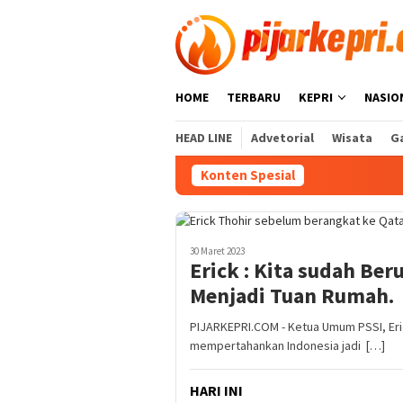
Loncat
ke
konten
HOME
TERBARU
KEPRI
NASIO
HEAD LINE
Advetorial
Wisata
Ga
Konten Spesial
Air M
30 Maret 2023
Erick : Kita sudah Be
Menjadi Tuan Rumah.
PIJARKEPRI.COM - Ketua Umum PSSI, Eri
mempertahankan Indonesia jadi […]
HARI INI