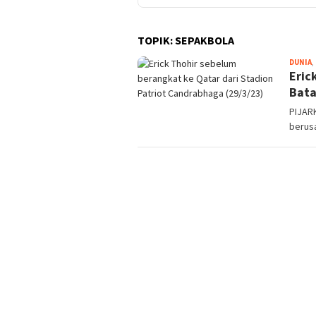
TOPIK:
SEPAKBOLA
DUNIA
,
Eric
Bata
PIJAR
berus