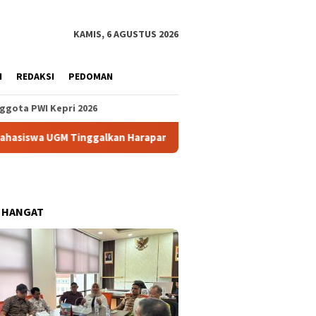
KAMIS, 6 AGUSTUS 2026
H
REDAKSI
PEDOMAN
ggota PWI Kepri 2026
UGM Tinggalkan Harapan Baru bagi Warga Anambas
SD Kual
 HANGAT