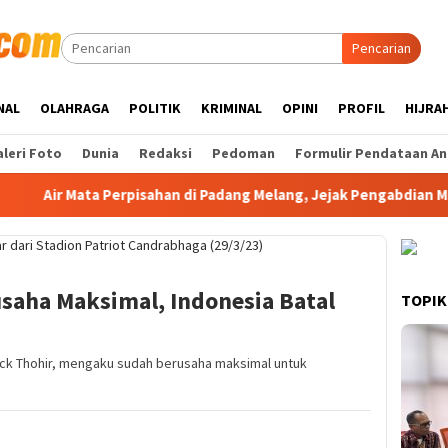
Pencarian
NAL
OLAHRAGA
POLITIK
KRIMINAL
OPINI
PROFIL
HIJRA
leri Foto
Dunia
Redaksi
Pedoman
Formulir Pendataan An
ata Perpisahan di Padang Melang, Jejak Pengabdian Mahasiswa 
rusaha Maksimal, Indonesia Batal
TOPIK
ck Thohir, mengaku sudah berusaha maksimal untuk