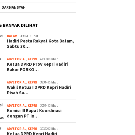
S DARMANSYAH
G BANYAK DILIHAT
BATAM
49664 Dilihat
Hadiri Pesta Rakyat Kota Batam,
Sabtu 30…
ADVETORIAL
,
KEPRI
41950 Dilihat
Ketua DPRD Prov Kepri Hadiri
Rakor FORKO…
ADVETORIAL
,
KEPRI
39344 Dilihat
Wakil Ketua I DPRD Kepri Hadiri
Pisah Sa…
ADVETORIAL
,
KEPRI
30544 Dilihat
Komisi III Rapat Koordinasi
dengan PT In…
ADVETORIAL
,
KEPRI
30392 Dilihat
Ketua DPRD Kepri Hadiri