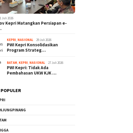
1 Juli 2026
v Kepri Matangkan Persiapan e-
…
KEPRI
,
NASIONAL
29 Juli 2026
PWI Kepri Konsolidasikan
Program Strateg…
BATAM
,
KEPRI
,
NASIONAL
27 Juli 2026
PWI Kepri: Tidak Ada
Pembahasan UKW KJK …
 POPULER
PRI
NJUNGPINANG
TAM
NGGA