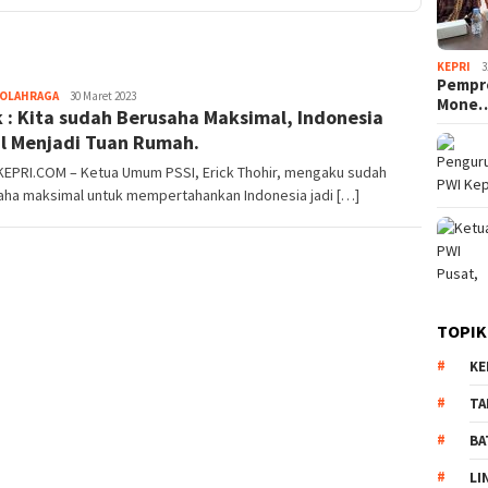
KEPRI
3
Pempro
OLAHRAGA
Pijarkepri.com
30 Maret 2023
Mone
k : Kita sudah Berusaha Maksimal, Indonesia
l Menjadi Tuan Rumah.
KEPRI.COM – Ketua Umum PSSI, Erick Thohir, mengaku sudah
aha maksimal untuk mempertahankan Indonesia jadi […]
TOPIK
KE
TA
BA
LI