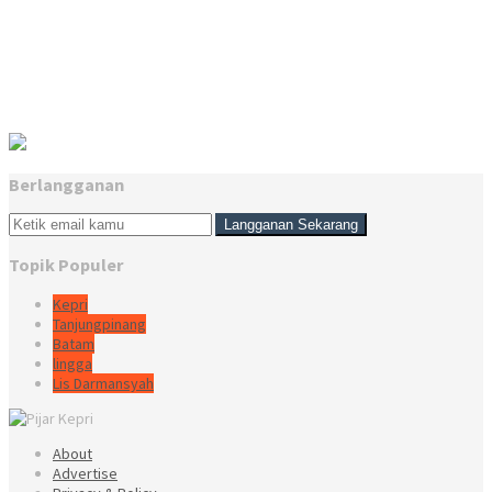
Berlangganan
Topik Populer
Kepri
Tanjungpinang
Batam
lingga
Lis Darmansyah
About
Advertise