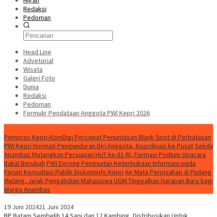
Hijrah
Redaksi
Pedoman
Head Line
Advetorial
Wisata
Galeri Foto
Dunia
Redaksi
Pedoman
Formulir Pendataan Anggota PWI Kepri 2026
Konten Spesial
Pemprov Kepri-KomDigi Percepat Penuntasan Blank Spot di Perbatasan
PWI Kepri Hormati Pengunduran Diri Anggota, Koordinasi ke Pusat
Sekda
Anambas Matangkan Persiapan HUT ke-81 RI, Formasi Podium Upacara
Bakal Berubah
PWI Dorong Penguatan Keterbukaan Informasi pada
Forum Konsultasi Publik Diskominfo Kepri
Air Mata Perpisahan di Padang
Melang, Jejak Pengabdian Mahasiswa UGM Tinggalkan Harapan Baru bagi
Warga Anambas
19 Juni 2024
21 Juni 2024
BP Batam Sembelih 14 Sapi dan 12 Kambing, Distribusikan Untuk