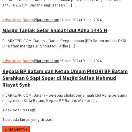
1445 H/2024 M, Badan Pengusahaan […]
Advetorial
,
Batam
Pijarkepri.com
17 Juni 2024
19 Juni 2024
Masjid Tanjak Gelar Sholat Idul Adha 1445 H
PIJARKEPRI.COM, Batam – Badan Pengusahaan (BP) Batam melalui BKDI
BP Batam menggelar Sholat Idul Adha […]
Advetorial
,
Batam
Pijarkepri.com
16 Juni 2024
19 Juni 2024
Kepala BP Batam dan Ketua Umum PIKORI BP Batam
Serahkan 6 Sapi Super di Masjid Sultan Mahmud
Riayat Syah
PIJARKEPRI.COM, Batam – ⁠Selepas shalat berjamaah Idul Adha bersama
masyarakat Kota Batam, Kepala BP Batam/Walikota […]
Tidak Ada Pos Lagi.
Tidak ada laman yang di load.
Lihat Lainnya