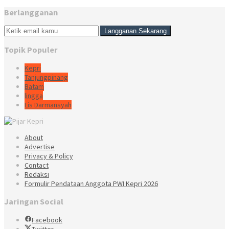
Berlangganan
Topik Populer
Kepri
Tanjungpinang
Batam
lingga
Lis Darmansyah
About
Advertise
Privacy & Policy
Contact
Redaksi
Formulir Pendataan Anggota PWI Kepri 2026
Jaringan Social
Facebook
Twitter