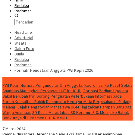
Hijrah
Redaksi
Pedoman
Head Line
Advetorial
Wisata
Galeri Foto
Dunia
Redaksi
Pedoman
Formulir Pendataan Anggota PWI Kepri 2026
Konten Spesial
PWI Kepri Hormati Pengunduran Diri Anggota, Koordinasi ke Pusat
Sekda
Anambas Matangkan Persiapan HUT ke-81 RI, Formasi Podium Upacara
Bakal Berubah
PWI Dorong Penguatan Keterbukaan Informasi pada
Forum Konsultasi Publik Diskominfo Kepri
Air Mata Perpisahan di Padang
Melang, Jejak Pengabdian Mahasiswa UGM Tinggalkan Harapan Baru bagi
Warga Anambas
SD Kuala Maras Libas SD Keramut 3-0, Melaju ke Babak
Berikutnya di Turnamen HUT RI Ke-81
7 Maret 2024
Rampai Nusantara Berencana Gelar Aksi Damai Soal Kepemimpinan