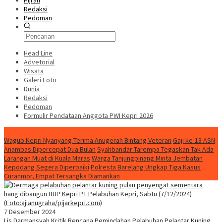
Hijrah
Redaksi
Pedoman
Head Line
Advetorial
Wisata
Galeri Foto
Dunia
Redaksi
Pedoman
Formulir Pendataan Anggota PWI Kepri 2026
Konten Spesial
Wagub Kepri Nyanyang Terima Anugerah Bintang Veteran
Gaji ke-13 ASN
Anambas Dipercepat Dua Bulan
Syahbandar Tarempa Tegaskan Tak Ada
Larangan Muat di Kuala Maras
Warga Tanjungpinang Minta Jembatan
Kepodang Segera Diperbaiki
Polresta Barelang Ungkap Tiga Kasus
Curanmor, Empat Tersangka Diamankan
7 Desember 2024
Lis Darmansyah Kritik Rencana Pemindahan Pelabuhan Pelantar Kuning