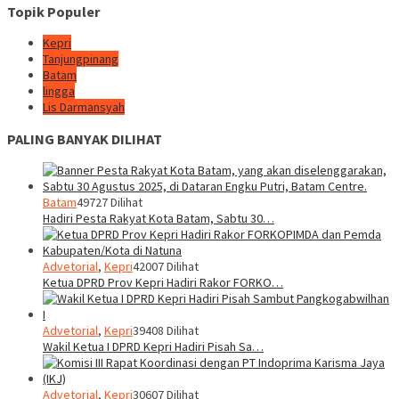
Topik Populer
Kepri
Tanjungpinang
Batam
lingga
Lis Darmansyah
PALING BANYAK DILIHAT
Batam
49727 Dilihat
Hadiri Pesta Rakyat Kota Batam, Sabtu 30…
Advetorial
,
Kepri
42007 Dilihat
Ketua DPRD Prov Kepri Hadiri Rakor FORKO…
Advetorial
,
Kepri
39408 Dilihat
Wakil Ketua I DPRD Kepri Hadiri Pisah Sa…
Advetorial
,
Kepri
30607 Dilihat