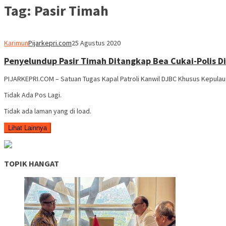
Tag:
Pasir Timah
Karimun
Pijarkepri.com
25 Agustus 2020
Penyelundup Pasir Timah Ditangkap Bea Cukai-Polis Di
PIJARKEPRI.COM – Satuan Tugas Kapal Patroli Kanwil DJBC Khusus Kepulau
Tidak Ada Pos Lagi.
Tidak ada laman yang di load.
Lihat Lainnya
TOPIK HANGAT