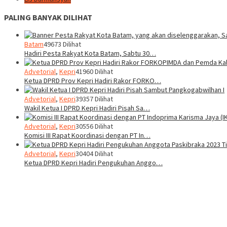
PALING BANYAK DILIHAT
Batam
49673 Dilihat
Hadiri Pesta Rakyat Kota Batam, Sabtu 30…
Advetorial
,
Kepri
41960 Dilihat
Ketua DPRD Prov Kepri Hadiri Rakor FORKO…
Advetorial
,
Kepri
39357 Dilihat
Wakil Ketua I DPRD Kepri Hadiri Pisah Sa…
Advetorial
,
Kepri
30556 Dilihat
Komisi III Rapat Koordinasi dengan PT In…
Advetorial
,
Kepri
30404 Dilihat
Ketua DPRD Kepri Hadiri Pengukuhan Anggo…