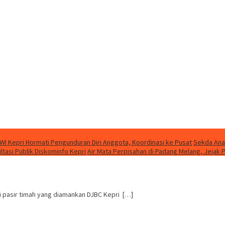
WI Kepri Hormati Pengunduran Diri Anggota, Koordinasi ke Pusat
Sekda Ana
asi Publik Diskominfo Kepri
Air Mata Perpisahan di Padang Melang, Jeja
ti pasir timah yang diamankan DJBC Kepri […]