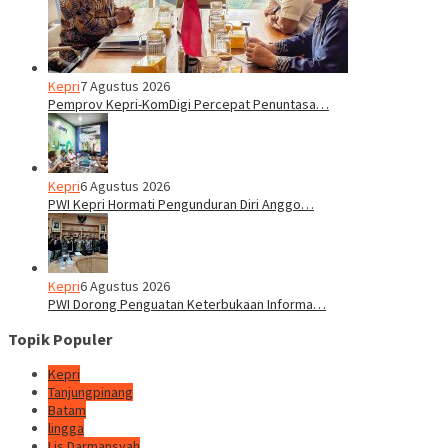
Kepri
7 Agustus 2026
Pemprov Kepri-KomDigi Percepat Penuntasa…
Kepri
6 Agustus 2026
PWI Kepri Hormati Pengunduran Diri Anggo…
Kepri
6 Agustus 2026
PWI Dorong Penguatan Keterbukaan Informa…
Topik Populer
Kepri
Tanjungpinang
Batam
lingga
Lis Darmansyah