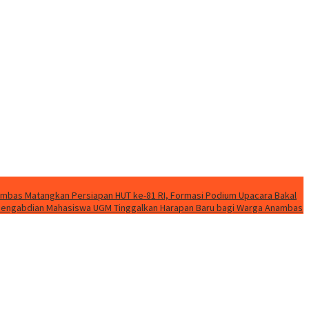
mbas Matangkan Persiapan HUT ke-81 RI, Formasi Podium Upacara Bakal
k Pengabdian Mahasiswa UGM Tinggalkan Harapan Baru bagi Warga Anambas