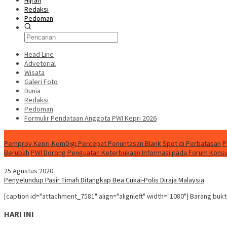
Hijrah
Redaksi
Pedoman
Head Line
Advetorial
Wisata
Galeri Foto
Dunia
Redaksi
Pedoman
Formulir Pendataan Anggota PWI Kepri 2026
Konten Spesial
Pemprov Kepri-KomDigi Percepat Penuntasan Blank Spot di Perbatasan
P
Berubah
PWI Dorong Penguatan Keterbukaan Informasi pada Forum Konsult
25 Agustus 2020
Penyelundup Pasir Timah Ditangkap Bea Cukai-Polis Diraja Malaysia
[caption id="attachment_7581" align="alignleft" width="1080"] Barang buk
HARI INI