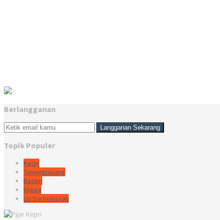
Berlangganan
Topik Populer
Kepri
Tanjungpinang
Batam
lingga
Lis Darmansyah