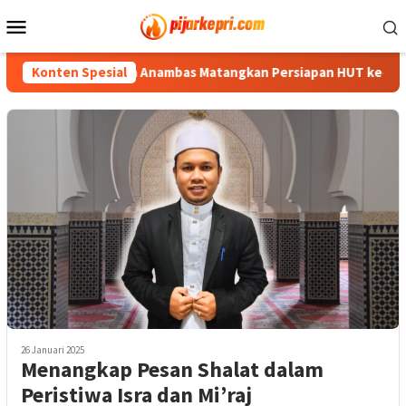
Loncat
Menu
ke
Mobile
konten
Konten Spesial
Sekda Anambas Matangkan Persiapan HUT ke-81 RI, Form
26 Januari 2025
Menangkap Pesan Shalat dalam
Peristiwa Isra dan Mi’raj