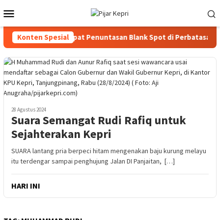
Loncat
Menu
ke
Mobile
konten
ri-KomDigi Percepat Penuntasan Blank Spot di Perbatasan
Konten Spesial
28 Agustus 2024
Suara Semangat Rudi Rafiq untuk
Sejahterakan Kepri
SUARA lantang pria berpeci hitam mengenakan baju kurung melayu
itu terdengar sampai penghujung Jalan DI Panjaitan, […]
HARI INI