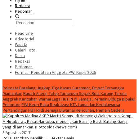
Hijrah
Redaksi
Pedoman
Head Line
Advetorial
Wisata
Galeri Foto
Dunia
Redaksi
Pedoman
Formulir Pendataan Anggota PWI Kepri 2026
Konten Spesial
Polresta Barelang Ungkap Tiga Kasus Curanmor, Empat Tersangka
Diamankan
Bupati Aneng Tutup Turnamen Sepak Bola Karang Taruna
Anggrek
Kericuhan Warnai Laga HUT RI di Jemaja, Pemain Diduga Dipukul
Penonton
PWI Kepri Buka Reaktivasi KTA Lama dan Kedaluwarsa
Pertandingan HUT RI di Jemaja Diwarnai Kericuhan, Pemain Cedera
3 Agustus 2017
Polisi Tangkap Pemilik 1,5 Hektar Ganja