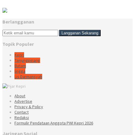
Berlangganan
Topik Populer
Kepri
Tanjungpinang
Batam
lingga
Lis Darmansyah
About
Advertise
Privacy & Policy
Contact
Redaksi
Formulir Pendataan Anggota PWI Kepri 2026
Jaringan Social