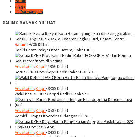
Batam
lingga
Lis Darmansyah
PALING BANYAK DILIHAT
Batam
49706 Dilihat
Hadiri Pesta Rakyat Kota Batam, Sabtu 30…
Advetorial
,
Kepri
41990 Dilihat
Ketua DPRD Prov Kepri Hadiri Rakor FORKO…
Advetorial
,
Kepri
39389 Dilihat
Wakil Ketua I DPRD Kepri Hadiri Pisah Sa…
Advetorial
,
Kepri
30587 Dilihat
Komisi III Rapat Koordinasi dengan PT In…
Advetorial
,
Kepri
30433 Dilihat