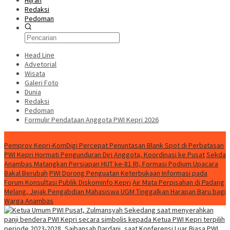
Hijrah
Redaksi
Pedoman
Head Line
Advetorial
Wisata
Galeri Foto
Dunia
Redaksi
Pedoman
Formulir Pendataan Anggota PWI Kepri 2026
Konten Spesial
Pemprov Kepri-KomDigi Percepat Penuntasan Blank Spot di Perbatasan
PWI Kepri Hormati Pengunduran Diri Anggota, Koordinasi ke Pusat
Sekda
Anambas Matangkan Persiapan HUT ke-81 RI, Formasi Podium Upacara
Bakal Berubah
PWI Dorong Penguatan Keterbukaan Informasi pada
Forum Konsultasi Publik Diskominfo Kepri
Air Mata Perpisahan di Padang
Melang, Jejak Pengabdian Mahasiswa UGM Tinggalkan Harapan Baru bagi
Warga Anambas