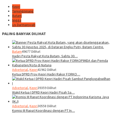
Kepri
Tanjungpinang
Batam
lingga
Lis Darmansyah
PALING BANYAK DILIHAT
Batam
49677 Dilihat
Hadiri Pesta Rakyat Kota Batam, Sabtu 30…
Advetorial
,
Kepri
41962 Dilihat
Ketua DPRD Prov Kepri Hadiri Rakor FORKO…
Advetorial
,
Kepri
39359 Dilihat
Wakil Ketua I DPRD Kepri Hadiri Pisah Sa…
Advetorial
,
Kepri
30558 Dilihat
Komisi III Rapat Koordinasi dengan PT In…