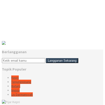
Berlangganan
Topik Populer
Kepri
Tanjungpinang
Batam
lingga
Lis Darmansyah