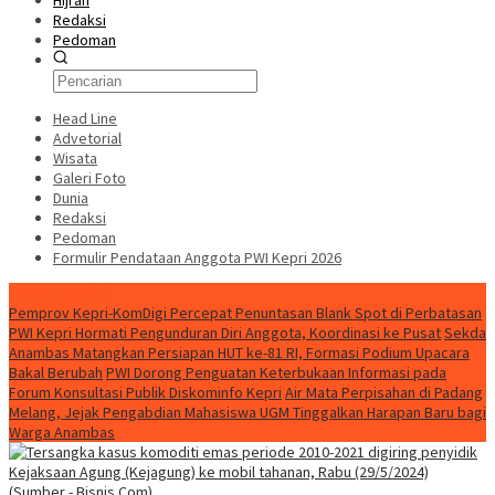
Hijrah
Redaksi
Pedoman
Head Line
Advetorial
Wisata
Galeri Foto
Dunia
Redaksi
Pedoman
Formulir Pendataan Anggota PWI Kepri 2026
Konten Spesial
Pemprov Kepri-KomDigi Percepat Penuntasan Blank Spot di Perbatasan
PWI Kepri Hormati Pengunduran Diri Anggota, Koordinasi ke Pusat
Sekda
Anambas Matangkan Persiapan HUT ke-81 RI, Formasi Podium Upacara
Bakal Berubah
PWI Dorong Penguatan Keterbukaan Informasi pada
Forum Konsultasi Publik Diskominfo Kepri
Air Mata Perpisahan di Padang
Melang, Jejak Pengabdian Mahasiswa UGM Tinggalkan Harapan Baru bagi
Warga Anambas