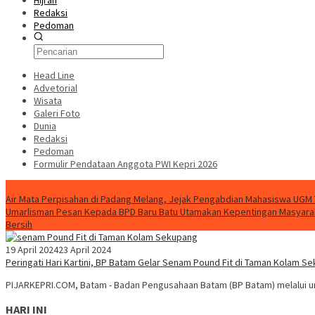
Hijrah
Redaksi
Pedoman
Head Line
Advetorial
Wisata
Galeri Foto
Dunia
Redaksi
Pedoman
Formulir Pendataan Anggota PWI Kepri 2026
Konten Spesial
Air Mata Perpisahan di Padang Melang, Jejak Pengabdian Mahasiswa UGM
Umarlisman Pesan Kepada BPD Baru Batu Utamakan Kepentingan Masyara
Bersih
19 April 2024
23 April 2024
Peringati Hari Kartini, BP Batam Gelar Senam Pound Fit di Taman Kolam S
PIJARKEPRI.COM, Batam - Badan Pengusahaan Batam (BP Batam) melalui un
HARI INI