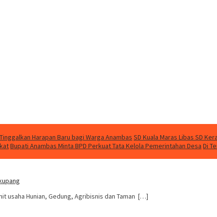
 Tinggalkan Harapan Baru bagi Warga Anambas
SD Kuala Maras Libas SD Kera
kat
Bupati Anambas Minta BPD Perkuat Tata Kelola Pemerintahan Desa
Di T
ekupang
it usaha Hunian, Gedung, Agribisnis dan Taman […]