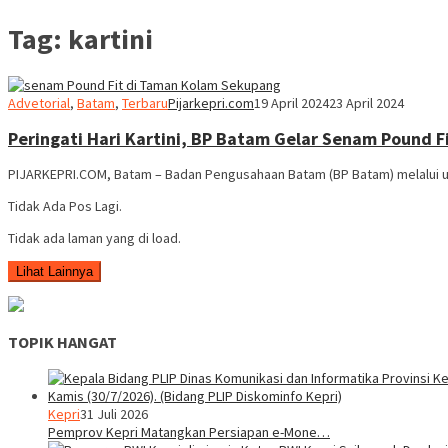
Tag:
kartini
Advetorial
,
Batam
,
Terbaru
Pijarkepri.com
19 April 2024
23 April 2024
Peringati Hari Kartini, BP Batam Gelar Senam Pound 
PIJARKEPRI.COM, Batam – Badan Pengusahaan Batam (BP Batam) melalui un
Tidak Ada Pos Lagi.
Tidak ada laman yang di load.
Lihat Lainnya
TOPIK HANGAT
Kepri
31 Juli 2026
Pemprov Kepri Matangkan Persiapan e-Mone…