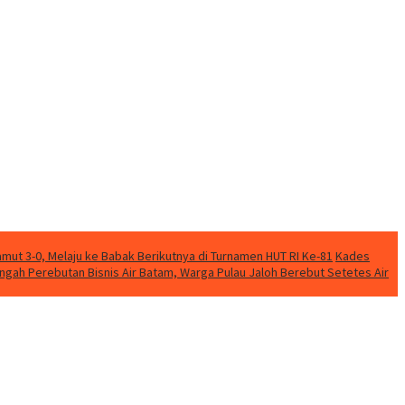
mut 3-0, Melaju ke Babak Berikutnya di Turnamen HUT RI Ke-81
Kades
engah Perebutan Bisnis Air Batam, Warga Pulau Jaloh Berebut Setetes Air