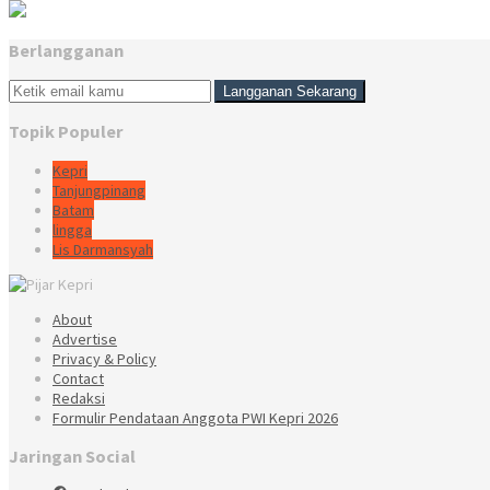
Berlangganan
Topik Populer
Kepri
Tanjungpinang
Batam
lingga
Lis Darmansyah
About
Advertise
Privacy & Policy
Contact
Redaksi
Formulir Pendataan Anggota PWI Kepri 2026
Jaringan Social