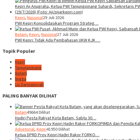
Kepri
,
Nasional
29 Juli 2026
PWI Kepri Konsolidasikan Program Strateg…
Batam
,
Kepri
,
Nasional
27 Juli 2026
PWI Kepri: Tidak Ada Pembahasan UKW KJK …
Topik Populer
Kepri
Tanjungpinang
Batam
lingga
Lis Darmansyah
PALING BANYAK DILIHAT
Batam
49664 Dilihat
Hadiri Pesta Rakyat Kota Batam, Sabtu 30…
Advetorial
,
Kepri
41950 Dilihat
Ketua DPRD Prov Kepri Hadiri Rakor FORKO…