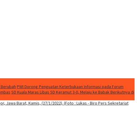
 Berubah
PWI Dorong Penguatan Keterbukaan Informasi pada Forum
nambas
SD Kuala Maras Libas SD Keramut 3-0, Melaju ke Babak Berikutnya di