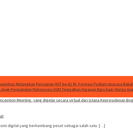
nambas Matangkan Persiapan HUT ke-81 RI, Formasi Podium Upacara Bakal
g, Jejak Pengabdian Mahasiswa UGM Tinggalkan Harapan Baru bagi Warga A
at
mi digital yang berkembang pesat sebagai salah satu […]