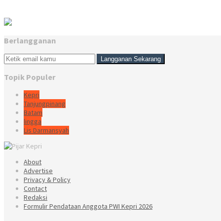
Berlangganan
Topik Populer
Kepri
Tanjungpinang
Batam
lingga
Lis Darmansyah
About
Advertise
Privacy & Policy
Contact
Redaksi
Formulir Pendataan Anggota PWI Kepri 2026