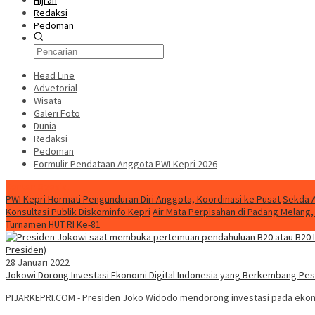
Hijrah
Redaksi
Pedoman
Head Line
Advetorial
Wisata
Galeri Foto
Dunia
Redaksi
Pedoman
Formulir Pendataan Anggota PWI Kepri 2026
Konten Spesial
PWI Kepri Hormati Pengunduran Diri Anggota, Koordinasi ke Pusat
Sekda A
Konsultasi Publik Diskominfo Kepri
Air Mata Perpisahan di Padang Melan
Turnamen HUT RI Ke-81
28 Januari 2022
Jokowi Dorong Investasi Ekonomi Digital Indonesia yang Berkembang Pes
PIJARKEPRI.COM - Presiden Joko Widodo mendorong investasi pada ekono