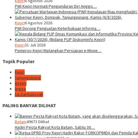
Kepri
6 Agustus 2026
PWI Kepri Hormati Pengunduran Diri Anggo…
Kepri
6 Agustus 2026
PWI Dorong Penguatan Keterbukaan Informa…
Kepri
31 Juli 2026
Pemprov Kepri Matangkan Persiapan e-Mone…
Topik Populer
Kepri
Tanjungpinang
Batam
lingga
Lis Darmansyah
PALING BANYAK DILIHAT
Batam
49673 Dilihat
Hadiri Pesta Rakyat Kota Batam, Sabtu 30…