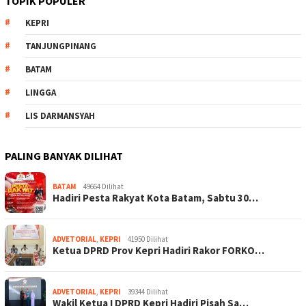
TOPIK POPULER
KEPRI
TANJUNGPINANG
BATAM
LINGGA
LIS DARMANSYAH
PALING BANYAK DILIHAT
BATAM
49664 Dilihat
Hadiri Pesta Rakyat Kota Batam, Sabtu 30…
ADVETORIAL
,
KEPRI
41950 Dilihat
Ketua DPRD Prov Kepri Hadiri Rakor FORKO…
ADVETORIAL
,
KEPRI
39344 Dilihat
Wakil Ketua I DPRD Kepri Hadiri Pisah Sa…