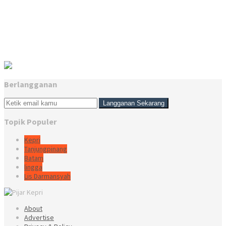
Berlangganan
Topik Populer
Kepri
Tanjungpinang
Batam
lingga
Lis Darmansyah
About
Advertise