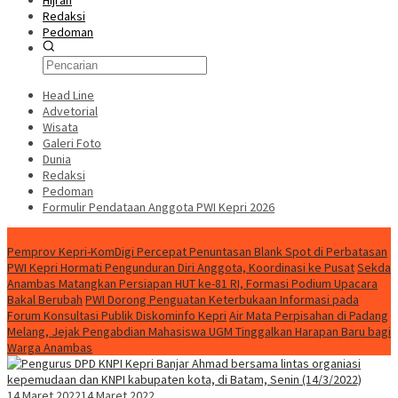
Hijrah
Redaksi
Pedoman
Head Line
Advetorial
Wisata
Galeri Foto
Dunia
Redaksi
Pedoman
Formulir Pendataan Anggota PWI Kepri 2026
Konten Spesial
Pemprov Kepri-KomDigi Percepat Penuntasan Blank Spot di Perbatasan
PWI Kepri Hormati Pengunduran Diri Anggota, Koordinasi ke Pusat
Sekda
Anambas Matangkan Persiapan HUT ke-81 RI, Formasi Podium Upacara
Bakal Berubah
PWI Dorong Penguatan Keterbukaan Informasi pada
Forum Konsultasi Publik Diskominfo Kepri
Air Mata Perpisahan di Padang
Melang, Jejak Pengabdian Mahasiswa UGM Tinggalkan Harapan Baru bagi
Warga Anambas
14 Maret 2022
14 Maret 2022