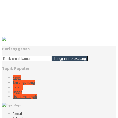
Berlangganan
Topik Populer
Kepri
Tanjungpinang
Batam
lingga
Lis Darmansyah
About