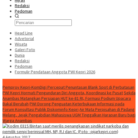
Hijrah
Redaksi
Pedoman
Head Line
Advetorial
Wisata
Galeri Foto
Dunia
Redaksi
Pedoman
Formulir Pendataan Anggota PWI Kepri 2026
Konten Spesial
Pemprov Kepri-KomDigi Percepat Penuntasan Blank Spot di Perbatasan
PWI Kepri Hormati Pengunduran Diri Anggota, Koordinasi ke Pusat
Sekda
Anambas Matangkan Persiapan HUT ke-81 RI, Formasi Podium Upacara
Bakal Berubah
PWI Dorong Penguatan Keterbukaan Informasi pada
Forum Konsultasi Publik Diskominfo Kepri
Air Mata Perpisahan di Padang
Melang, Jejak Pengabdian Mahasiswa UGM Tinggalkan Harapan Baru bagi
Warga Anambas
4 Agustus 2017