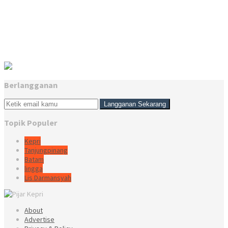
Berlangganan
Topik Populer
Kepri
Tanjungpinang
Batam
lingga
Lis Darmansyah
About
Advertise