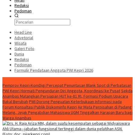
Hijrah
Redaksi
Pedoman
Head Line
Advetorial
Wisata
Galeri Foto
Dunia
Redaksi
Pedoman
Formulir Pendataan Anggota PWI Kepri 2026
Konten Spesial
Pemprov Kepri-KomDigi Percepat Penuntasan Blank Spot di Perbatasan
PWI Kepri Hormati Pengunduran Diri Anggota, Koordinasi ke Pusat
Sekda
Anambas Matangkan Persiapan HUT ke-81 RI, Formasi Podium Upacara
Bakal Berubah
PWI Dorong Penguatan Keterbukaan Informasi pada
Forum Konsultasi Publik Diskominfo Kepri
Air Mata Perpisahan di Padang
Melang, Jejak Pengabdian Mahasiswa UGM Tinggalkan Harapan Baru bagi
Warga Anambas