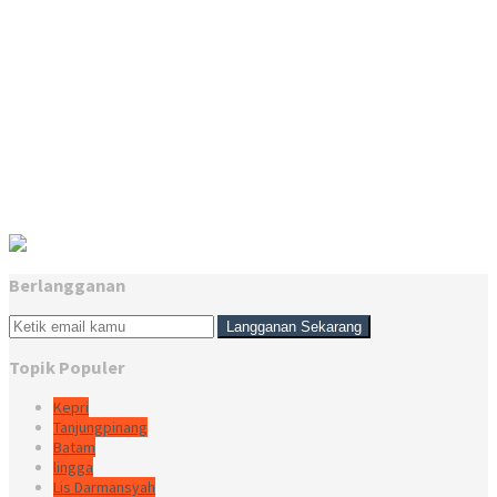
Berlangganan
Topik Populer
Kepri
Tanjungpinang
Batam
lingga
Lis Darmansyah