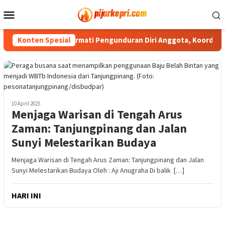
Loncat
Menu
ke
Mobile
konten
PWI Kepri Hormati Pengunduran Diri Anggota, Koordinasi ke P
Konten Spesial
10 April 2025
Menjaga Warisan di Tengah Arus
Zaman: Tanjungpinang dan Jalan
Sunyi Melestarikan Budaya
Menjaga Warisan di Tengah Arus Zaman: Tanjungpinang dan Jalan
Sunyi Melestarikan Budaya Oleh : Aji Anugraha Di balik […]
HARI INI