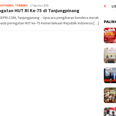
NGPINANG
,
TERBARU
Pijarkepri.com
17 Agustus 2020
LI
ngatan HUT RI Ke-75 di Tanjungpinang
KEPRI.COM, Tanjungpinang – Upacara pengibaran bendera merah
PALIN
 pada peringatan HUT ke-75 Kemerdekaan Republik Indonesia […]