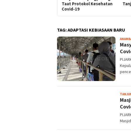
Taat Protokol Kesehatan
Tan
Covid-19
TAG:
ADAPTASI KEBIASAAN BARU
ANAMB
Masy
Covi
PIJAR
Kepula
pence
TANJU
Masj
Covi
PIJAR
Masjid