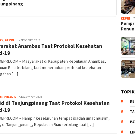
jungpinang
KEPRI
7
Pempro
Penun
AS
,
KEPRI
Pijarkepri.com
12 November 2020
arakat Anambas Taat Protokol Kesehatan
d-19
KEPRI.COM – Masyarakat di Kabupaten Kepulauan Anambas,
uan Riau terbilang taat menerapkan protokol kesehatan
gahan […]
TOPIK
NGPINANG
Pijarkepri.com
5 November 2020
KE
id di Tanjungpinang Taat Protokol Kesehatan
d-19
TA
KEPRI.COM – Hampir keseluruhan tempat ibadah umat muslim,
BA
, di Tanjungpinang, Kepulauan Riau terbilang taat […]
LI