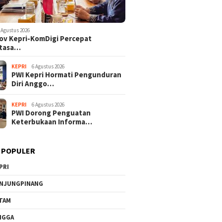
 Agustus 2026
v Kepri-KomDigi Percepat
tasa…
KEPRI
6 Agustus 2026
PWI Kepri Hormati Pengunduran
Diri Anggo…
KEPRI
6 Agustus 2026
PWI Dorong Penguatan
Keterbukaan Informa…
 POPULER
PRI
NJUNGPINANG
TAM
NGGA