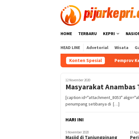
Loncat
ke
konten
HOME
TERBARU
KEPRI
NASIO
HEAD LINE
Advetorial
Wisata
Ga
Konten Spesial
Pemprov Kepri-KomDigi 
12 November 2020
Masyarakat Anambas T
[caption id="attachment_8053" align="a
penumpang setibanya di […]
HARI INI
5 November 2020
17 Agu
Masjid di Tanjungpinang
Peri