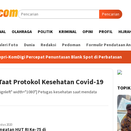
Pencarian
NAL
OLAHRAGA
POLITIK
KRIMINAL
OPINI
PROFIL
HIJRA
leri Foto
Dunia
Redaksi
Pedoman
Formulir Pendataan An
Percepat Penuntasan Blank Spot di Perbatasan
PWI Kepr
aat Protokol Kesehatan Covid-19
TOPIK
lignleft" width="1080"] Petugas kesehatan saat mendata
stus 2020
ngatan HUT RI Ke-75 di