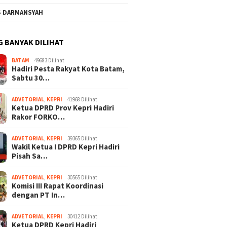
S DARMANSYAH
G BANYAK DILIHAT
BATAM
49683 Dilihat
Hadiri Pesta Rakyat Kota Batam,
Sabtu 30…
ADVETORIAL
,
KEPRI
41968 Dilihat
Ketua DPRD Prov Kepri Hadiri
Rakor FORKO…
ADVETORIAL
,
KEPRI
39365 Dilihat
Wakil Ketua I DPRD Kepri Hadiri
Pisah Sa…
ADVETORIAL
,
KEPRI
30565 Dilihat
Komisi III Rapat Koordinasi
dengan PT In…
ADVETORIAL
,
KEPRI
30412 Dilihat
Ketua DPRD Kepri Hadiri