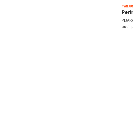
TANJU
Peri
PIJAR
putih