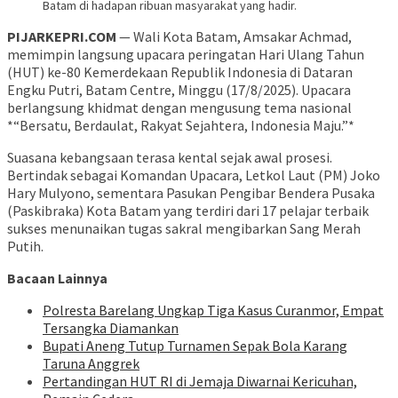
Batam di hadapan ribuan masyarakat yang hadir.
PIJARKEPRI.COM
— Wali Kota Batam, Amsakar Achmad,
memimpin langsung upacara peringatan Hari Ulang Tahun
(HUT) ke-80 Kemerdekaan Republik Indonesia di Dataran
Engku Putri, Batam Centre, Minggu (17/8/2025). Upacara
berlangsung khidmat dengan mengusung tema nasional
*“Bersatu, Berdaulat, Rakyat Sejahtera, Indonesia Maju.”*
Suasana kebangsaan terasa kental sejak awal prosesi.
Bertindak sebagai Komandan Upacara, Letkol Laut (PM) Joko
Hary Mulyono, sementara Pasukan Pengibar Bendera Pusaka
(Paskibraka) Kota Batam yang terdiri dari 17 pelajar terbaik
sukses menunaikan tugas sakral mengibarkan Sang Merah
Putih.
Bacaan Lainnya
Polresta Barelang Ungkap Tiga Kasus Curanmor, Empat
Tersangka Diamankan
Bupati Aneng Tutup Turnamen Sepak Bola Karang
Taruna Anggrek
Pertandingan HUT RI di Jemaja Diwarnai Kericuhan,