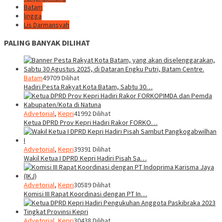
Batam
lingga
Lis Darmansyah
PALING BANYAK DILIHAT
Batam
49709 Dilihat
Hadiri Pesta Rakyat Kota Batam, Sabtu 30…
Advetorial
,
Kepri
41992 Dilihat
Ketua DPRD Prov Kepri Hadiri Rakor FORKO…
Advetorial
,
Kepri
39391 Dilihat
Wakil Ketua I DPRD Kepri Hadiri Pisah Sa…
Advetorial
,
Kepri
30589 Dilihat
Komisi III Rapat Koordinasi dengan PT In…
Advetorial
,
Kepri
30438 Dilihat