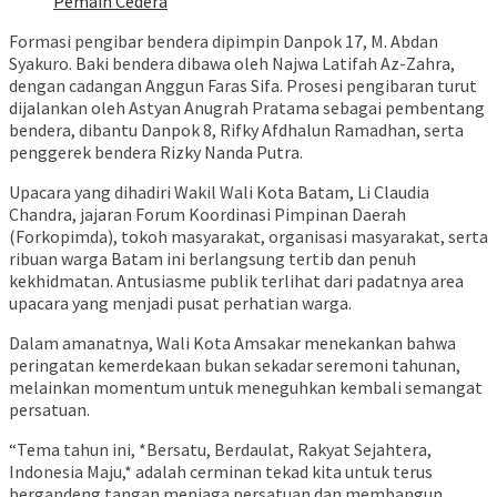
Pemain Cedera
Formasi pengibar bendera dipimpin Danpok 17, M. Abdan
Syakuro. Baki bendera dibawa oleh Najwa Latifah Az-Zahra,
dengan cadangan Anggun Faras Sifa. Prosesi pengibaran turut
dijalankan oleh Astyan Anugrah Pratama sebagai pembentang
bendera, dibantu Danpok 8, Rifky Afdhalun Ramadhan, serta
penggerek bendera Rizky Nanda Putra.
Upacara yang dihadiri Wakil Wali Kota Batam, Li Claudia
Chandra, jajaran Forum Koordinasi Pimpinan Daerah
(Forkopimda), tokoh masyarakat, organisasi masyarakat, serta
ribuan warga Batam ini berlangsung tertib dan penuh
kekhidmatan. Antusiasme publik terlihat dari padatnya area
upacara yang menjadi pusat perhatian warga.
Dalam amanatnya, Wali Kota Amsakar menekankan bahwa
peringatan kemerdekaan bukan sekadar seremoni tahunan,
melainkan momentum untuk meneguhkan kembali semangat
persatuan.
“Tema tahun ini, *Bersatu, Berdaulat, Rakyat Sejahtera,
Indonesia Maju,* adalah cerminan tekad kita untuk terus
bergandeng tangan menjaga persatuan dan membangun