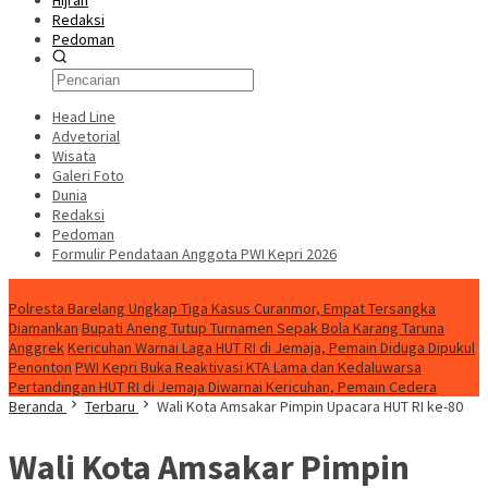
Hijrah
Redaksi
Pedoman
Head Line
Advetorial
Wisata
Galeri Foto
Dunia
Redaksi
Pedoman
Formulir Pendataan Anggota PWI Kepri 2026
Konten Spesial
Polresta Barelang Ungkap Tiga Kasus Curanmor, Empat Tersangka
Diamankan
Bupati Aneng Tutup Turnamen Sepak Bola Karang Taruna
Anggrek
Kericuhan Warnai Laga HUT RI di Jemaja, Pemain Diduga Dipukul
Penonton
PWI Kepri Buka Reaktivasi KTA Lama dan Kedaluwarsa
Pertandingan HUT RI di Jemaja Diwarnai Kericuhan, Pemain Cedera
Beranda
Terbaru
Wali Kota Amsakar Pimpin Upacara HUT RI ke-80
Wali Kota Amsakar Pimpin