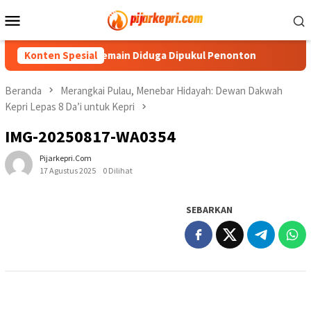
Loncat
Menu
ke
Mobile
konten
UT RI di Jemaja, Pemain Diduga Dipukul Penonton
Konten Spesial
PWI Ke
Beranda
Merangkai Pulau, Menebar Hidayah: Dewan Dakwah
Kepri Lepas 8 Da’i untuk Kepri
IMG-20250817-WA0354
Pijarkepri.com
17 Agustus 2025
0 Dilihat
SEBARKAN