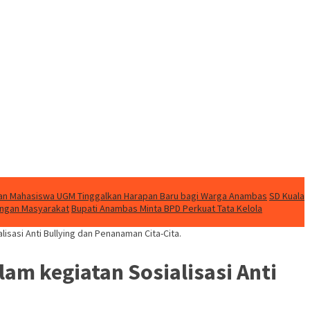
dian Mahasiswa UGM Tinggalkan Harapan Baru bagi Warga Anambas
SD Kuala
ingan Masyarakat
Bupati Anambas Minta BPD Perkuat Tata Kelola
sasi Anti Bullying dan Penanaman Cita-Cita.
am kegiatan Sosialisasi Anti