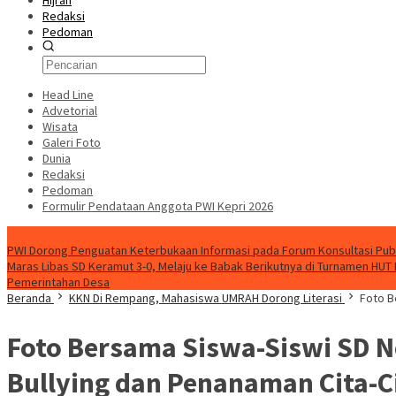
Hijrah
Redaksi
Pedoman
Head Line
Advetorial
Wisata
Galeri Foto
Dunia
Redaksi
Pedoman
Formulir Pendataan Anggota PWI Kepri 2026
Konten Spesial
PWI Dorong Penguatan Keterbukaan Informasi pada Forum Konsultasi Publ
Maras Libas SD Keramut 3-0, Melaju ke Babak Berikutnya di Turnamen HUT 
Pemerintahan Desa
Beranda
KKN Di Rempang, Mahasiswa UMRAH Dorong Literasi
Foto B
Foto Bersama Siswa-Siswi SD Ne
Bullying dan Penanaman Cita-C