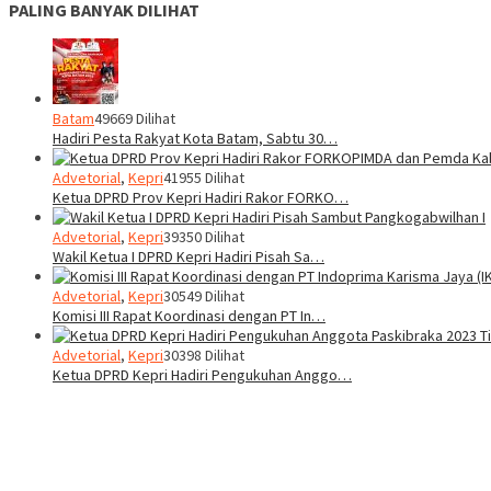
PALING BANYAK DILIHAT
Batam
49669 Dilihat
Hadiri Pesta Rakyat Kota Batam, Sabtu 30…
Advetorial
,
Kepri
41955 Dilihat
Ketua DPRD Prov Kepri Hadiri Rakor FORKO…
Advetorial
,
Kepri
39350 Dilihat
Wakil Ketua I DPRD Kepri Hadiri Pisah Sa…
Advetorial
,
Kepri
30549 Dilihat
Komisi III Rapat Koordinasi dengan PT In…
Advetorial
,
Kepri
30398 Dilihat
Ketua DPRD Kepri Hadiri Pengukuhan Anggo…