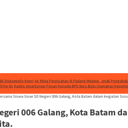
ik Diskominfo Kepri
Air Mata Perpisahan di Padang Melang, Jejak Pengab
RI Ke-81
Kades Umarlisman Pesan Kepada BPD Baru Batu Utamakan Kepent
ersama Siswa-Siswi SD Negeri 006 Galang, Kota Batam dalam kegiatan Sosiali
geri 006 Galang, Kota Batam dal
ita.