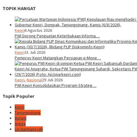
TOPIK HANGAT
Kepri
6 Agustus 2026
PWI Dorong Penguatan Keterbukaan Informa…
Kepri
31 Juli 2026
Pemprov Kepri Matangkan Persiapan e-Mone…
Kepri
,
Nasional
29 Juli 2026
PWI Kepri Konsolidasikan Program Strateg…
Topik Populer
Kepri
Tanjungpinang
Batam
lingga
Lis Darmansyah