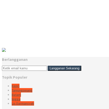
Berlangganan
Topik Populer
Kepri
Tanjungpinang
Batam
lingga
Lis Darmansyah