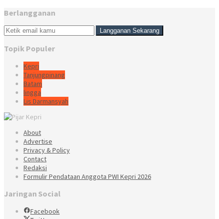
Berlangganan
Topik Populer
Kepri
Tanjungpinang
Batam
lingga
Lis Darmansyah
About
Advertise
Privacy & Policy
Contact
Redaksi
Formulir Pendataan Anggota PWI Kepri 2026
Jaringan Social
Facebook