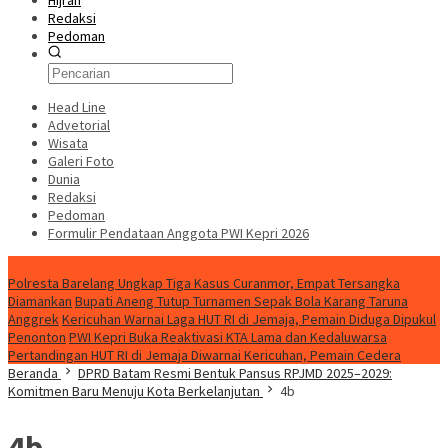
Hijrah
Redaksi
Pedoman
Head Line
Advetorial
Wisata
Galeri Foto
Dunia
Redaksi
Pedoman
Formulir Pendataan Anggota PWI Kepri 2026
Konten Spesial
Polresta Barelang Ungkap Tiga Kasus Curanmor, Empat Tersangka
Diamankan
Bupati Aneng Tutup Turnamen Sepak Bola Karang Taruna
Anggrek
Kericuhan Warnai Laga HUT RI di Jemaja, Pemain Diduga Dipukul
Penonton
PWI Kepri Buka Reaktivasi KTA Lama dan Kedaluwarsa
Pertandingan HUT RI di Jemaja Diwarnai Kericuhan, Pemain Cedera
Beranda
DPRD Batam Resmi Bentuk Pansus RPJMD 2025–2029:
Komitmen Baru Menuju Kota Berkelanjutan
4b
4b