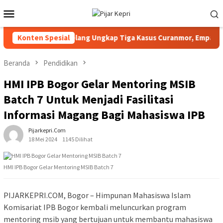
Loncat
Menu
ke
Mobile
konten
Polresta Barelang Ungkap Tiga Kasus Curanmor, Empat Ter
Konten Spesial
Beranda
Pendidikan
HMI IPB Bogor Gelar Mentoring MSIB
Batch 7 Untuk Menjadi Fasilitasi
Informasi Magang Bagi Mahasiswa IPB
Pijarkepri.com
18 Mei 2024
1145 Dilihat
HMI IPB Bogor Gelar Mentoring MSIB Batch 7
PIJARKEPRI.COM, Bogor – Himpunan Mahasiswa Islam
Komisariat IPB Bogor kembali meluncurkan program
mentoring msib yang bertujuan untuk membantu mahasiswa