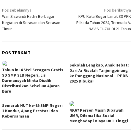
Navigasi
Pos sebelumnya
Pos berikutnya
Wan Siswandi Hadiri Berbagai
KPU Kota Bogor Lantik 30 PPK
pos
Kegiatan di Serasan dan Serasan
Pilkada Tahun 2024, Termuda A.
Timur
NAVIS EL-ZUHDI 21 Tahun
POS TERKAIT
Sekolah Lengkap, Anak Hebat:
Tahun ini 4 Stel Seragam Gratis
Dari Ar Risalah Tanjungpinang
SD SMP SLB Negeri, Lis
ke Panggung Nasional – PPDB
Darmansyah Minta Disdik
2025 Dibuka!
Distribusikan Sebelum Ajaran
Baru
Semarak HUT ke-65 SMP Negeri
49,67 Persen Masih Dibawah
1 Kundur, Ajang Prestasi dan
UMR, Dilematika Sosial
Kebersamaan
Menghadapi Biaya UKT Tinggi