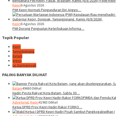
Kepri
6 Agustus 2026
PWI Kepri Hormati Pengunduran Diri Anggo…
Kepri
6 Agustus 2026
PWI Dorong Penguatan Keterbukaan Informa…
Topik Populer
Kepri
Tanjungpinang
Batam
lingga
Lis Darmansyah
PALING BANYAK DILIHAT
Batam
49680 Dilihat
Hadiri Pesta Rakyat Kota Batam, Sabtu 30…
Advetorial
,
Kepri
41965 Dilihat
Ketua DPRD Prov Kepri Hadiri Rakor FORKO…