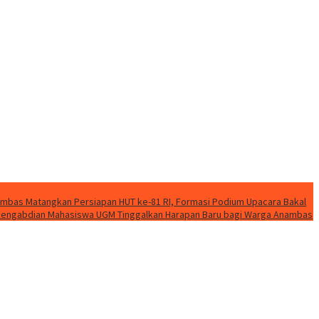
mbas Matangkan Persiapan HUT ke-81 RI, Formasi Podium Upacara Bakal
k Pengabdian Mahasiswa UGM Tinggalkan Harapan Baru bagi Warga Anambas