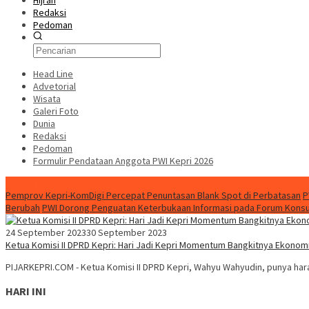
Hijrah
Redaksi
Pedoman
Head Line
Advetorial
Wisata
Galeri Foto
Dunia
Redaksi
Pedoman
Formulir Pendataan Anggota PWI Kepri 2026
Konten Spesial
Pemprov Kepri-KomDigi Percepat Penuntasan Blank Spot di Perbatasan
P
Berubah
PWI Dorong Penguatan Keterbukaan Informasi pada Forum Konsult
24 September 2023
30 September 2023
Ketua Komisi II DPRD Kepri: Hari Jadi Kepri Momentum Bangkitnya Ekonom
PIJARKEPRI.COM - Ketua Komisi II DPRD Kepri, Wahyu Wahyudin, punya harap
HARI INI