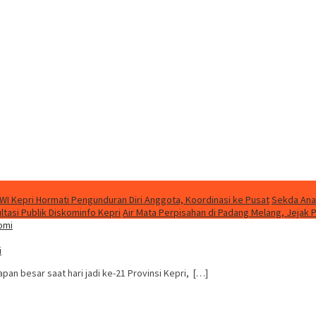
WI Kepri Hormati Pengunduran Diri Anggota, Koordinasi ke Pusat
Sekda Ana
asi Publik Diskominfo Kepri
Air Mata Perpisahan di Padang Melang, Jeja
i
an besar saat hari jadi ke-21 Provinsi Kepri, […]