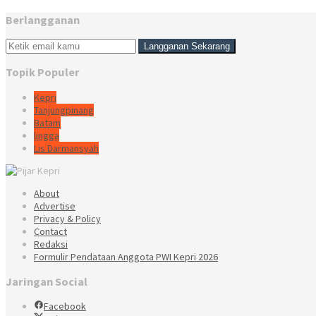
Berlangganan
Topik Populer
Kepri
Tanjungpinang
Batam
lingga
Lis Darmansyah
About
Advertise
Privacy & Policy
Contact
Redaksi
Formulir Pendataan Anggota PWI Kepri 2026
Jaringan Social
Facebook